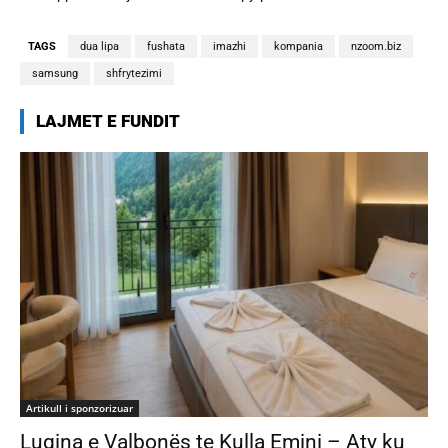
zbulohen detajet
TAGS
dua lipa
fushata
imazhi
kompania
nzoom.biz
samsung
shfrytezimi
LAJMET E FUNDIT
Artikull i sponzorizuar
Lugina e Valbonës te Kulla Emini – Aty ku