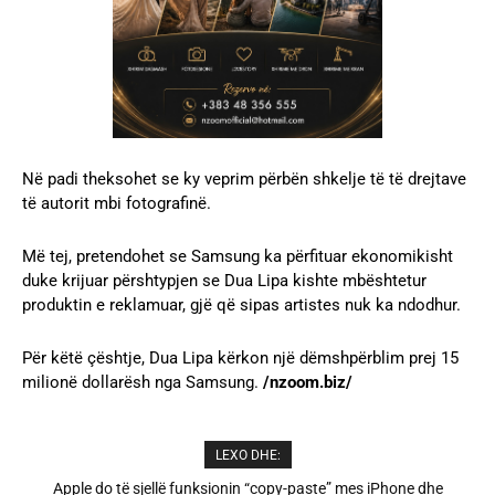
Në padi theksohet se ky veprim përbën shkelje të të drejtave
të autorit mbi fotografinë.
Më tej, pretendohet se Samsung ka përfituar ekonomikisht
duke krijuar përshtypjen se Dua Lipa kishte mbështetur
produktin e reklamuar, gjë që sipas artistes nuk ka ndodhur.
Për këtë çështje, Dua Lipa kërkon një dëmshpërblim prej 15
milionë dollarësh nga Samsung.
/nzoom.biz/
LEXO DHE:
Cristiano Ronaldo dhe Georgina martohen këtë të shtunë,