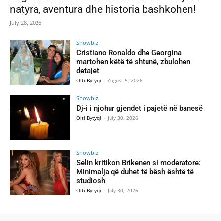
natyra, aventura dhe historia bashkohen!
July 28, 2026
Showbiz
Cristiano Ronaldo dhe Georgina
martohen këtë të shtunë, zbulohen
detajet
Olti Bytyqi
-
August 5, 2026
Showbiz
Dj-i i njohur gjendet i pajetë në banesë
Olti Bytyqi
-
July 30, 2026
Showbiz
Selin kritikon Brikenen si moderatore:
Minimalja që duhet të bësh është të
studiosh
Olti Bytyqi
-
July 30, 2026