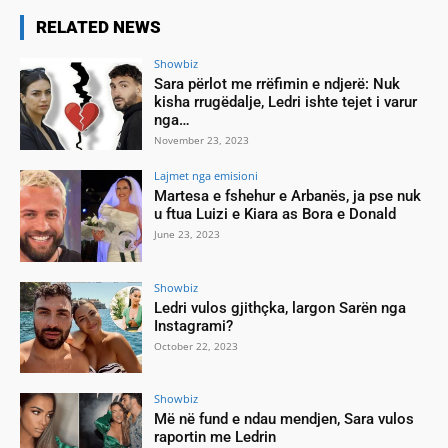
RELATED NEWS
Showbiz
Sara përlot me rrëfimin e ndjerë: Nuk
kisha rrugëdalje, Ledri ishte tejet i varur
nga…
November 23, 2023
Lajmet nga emisioni
Martesa e fshehur e Arbanës, ja pse nuk
u ftua Luizi e Kiara as Bora e Donald
June 23, 2023
Showbiz
Ledri vulos gjithçka, largon Sarën nga
Instagrami?
October 22, 2023
Showbiz
Më në fund e ndau mendjen, Sara vulos
raportin me Ledrin