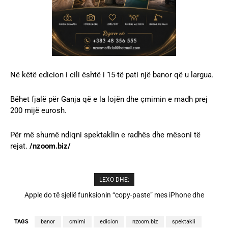
Në këtë edicion i cili është i 15-të pati një banor që u largua.
Bëhet fjalë për Ganja që e la lojën dhe çmimin e madh prej
200 mijë eurosh.
Për më shumë ndiqni spektaklin e radhës dhe mësoni të
rejat.
/nzoom.biz/
LEXO DHE:
Apple do të sjellë funksionin “copy-paste” mes iPhone dhe
Cristiano Ronaldo dhe Georgina martohen këtë të shtunë,
zbulohen detajet
Windows
TAGS
banor
cmimi
edicion
nzoom.biz
spektakli