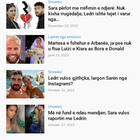
Showbiz
Sara përlot me rrëfimin e ndjerë: Nuk
kisha rrugëdalje, Ledri ishte tejet i varur
nga…
November 23, 2023
Lajmet nga emisioni
Martesa e fshehur e Arbanës, ja pse nuk
u ftua Luizi e Kiara as Bora e Donald
June 23, 2023
Showbiz
Ledri vulos gjithçka, largon Sarën nga
Instagrami?
October 22, 2023
Showbiz
Më në fund e ndau mendjen, Sara vulos
raportin me Ledrin
October 27, 2023