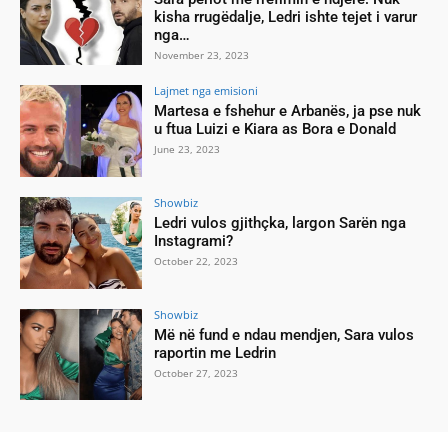
kisha rrugëdalje, Ledri ishte tejet i varur
nga…
November 23, 2023
Lajmet nga emisioni
Martesa e fshehur e Arbanës, ja pse nuk
u ftua Luizi e Kiara as Bora e Donald
June 23, 2023
Showbiz
Ledri vulos gjithçka, largon Sarën nga
Instagrami?
October 22, 2023
Showbiz
Më në fund e ndau mendjen, Sara vulos
raportin me Ledrin
October 27, 2023