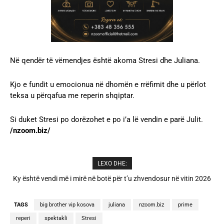
Në qendër të vëmendjes është akoma Stresi dhe Juliana.
Kjo e fundit u emocionua në dhomën e rrëfimit dhe u përlot
teksa u përqafua me reperin shqiptar.
Si duket Stresi po dorëzohet e po i’a lë vendin e parë Julit.
/nzoom.biz/
LEXO DHE:
A është prishur miqësia mes Selin dhe Kristit? Veprimi i fundit i ish-
banorëve të Big Brother VIP 5
TAGS
big brother vip kosova
juliana
nzoom.biz
prime
reperi
spektakli
Stresi