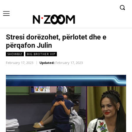
Stresi dorëzohet, përlotet dhe e
përqafon Julin
SHOWBIZ
BIG BROTHER VIP
February 17, 2023
Updated:
February 17, 2023