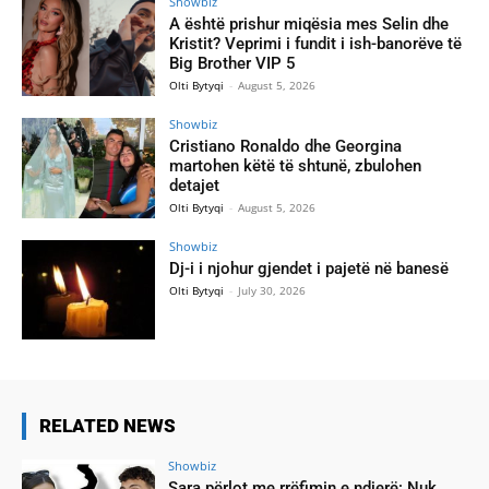
Showbiz
A është prishur miqësia mes Selin dhe
Kristit? Veprimi i fundit i ish-banorëve të
Big Brother VIP 5
Olti Bytyqi
-
August 5, 2026
Showbiz
Cristiano Ronaldo dhe Georgina
martohen këtë të shtunë, zbulohen
detajet
Olti Bytyqi
-
August 5, 2026
Showbiz
Dj-i i njohur gjendet i pajetë në banesë
Olti Bytyqi
-
July 30, 2026
RELATED NEWS
Showbiz
Sara përlot me rrëfimin e ndjerë: Nuk