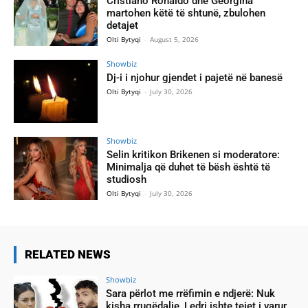
Cristiano Ronaldo dhe Georgina
martohen këtë të shtunë, zbulohen
detajet
Olti Bytyqi
-
August 5, 2026
Showbiz
Dj-i i njohur gjendet i pajetë në banesë
Olti Bytyqi
-
July 30, 2026
Showbiz
Selin kritikon Brikenen si moderatore:
Minimalja që duhet të bësh është të
studiosh
Olti Bytyqi
-
July 30, 2026
RELATED NEWS
Showbiz
Sara përlot me rrëfimin e ndjerë: Nuk
kisha rrugëdalje, Ledri ishte tejet i varur