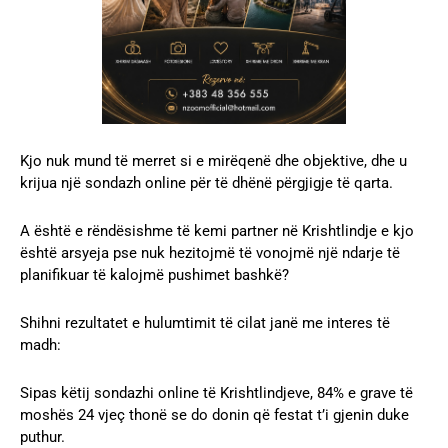
Kjo nuk mund të merret si e mirëqenë dhe objektive, dhe u
krijua një sondazh online për të dhënë përgjigje të qarta.
A është e rëndësishme të kemi partner në Krishtlindje e kjo
është arsyeja pse nuk hezitojmë të vonojmë një ndarje të
planifikuar të kalojmë pushimet bashkë?
Shihni rezultatet e hulumtimit të cilat janë me interes të
madh:
Sipas këtij sondazhi online të Krishtlindjeve, 84% e grave të
moshës 24 vjeç thonë se do donin që festat t’i gjenin duke
puthur.