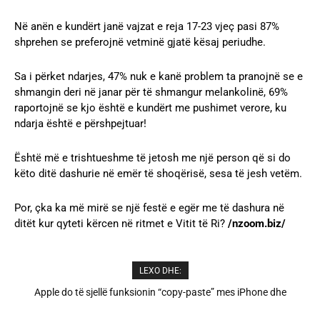
Në anën e kundërt janë vajzat e reja 17-23 vjeç pasi 87%
shprehen se preferojnë vetminë gjatë kësaj periudhe.
Sa i përket ndarjes, 47% nuk ​​e kanë problem ta pranojnë se e
shmangin deri në janar për të shmangur melankolinë, 69%
raportojnë se kjo është e kundërt me pushimet verore, ku
ndarja është e përshpejtuar!
Është më e trishtueshme të jetosh me një person që si do
këto ditë dashurie në emër të shoqërisë, sesa të jesh vetëm.
Por, çka ka më mirë se një festë e egër me të dashura në
ditët kur qyteti kërcen në ritmet e Vitit të Ri?
/nzoom.biz/
LEXO DHE:
Cristiano Ronaldo dhe Georgina martohen këtë të shtunë,
zbulohen detajet