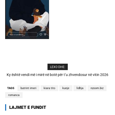
LEXO DHE:
A është prishur miqësia mes Selin dhe Kristit? Veprimi i fundit i ish-
banorëve të Big Brother VIP 5
TAGS
butrint imeri
kiara tito
kunje
lidhja
nzoom.biz
romanca
LAJMET E FUNDIT