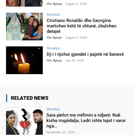
Olti Bytyqi
-
August 5, 2026
Showbiz
Cristiano Ronaldo dhe Georgina
martohen këtë të shtunë, zbulohen
detajet
Olti Bytyqi
-
August 5, 2026
Showbiz
Dj-i i njohur gjendet i pajetë në banesë
Olti Bytyqi
-
July 30, 2026
RELATED NEWS
Showbiz
Sara përlot me rrëfimin e ndjerë: Nuk
kisha rrugëdalje, Ledri ishte tejet i varur
nga…
November 23, 2023