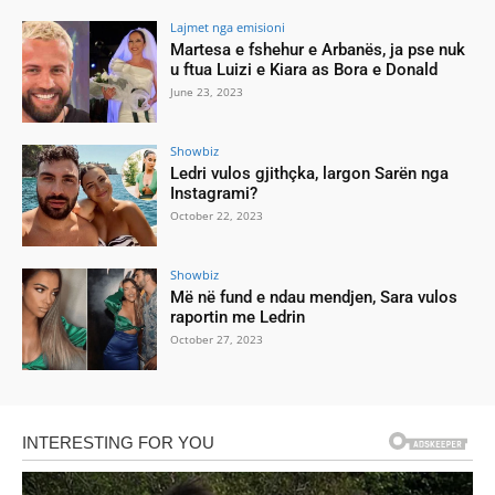
Lajmet nga emisioni
Martesa e fshehur e Arbanës, ja pse nuk
u ftua Luizi e Kiara as Bora e Donald
June 23, 2023
Showbiz
Ledri vulos gjithçka, largon Sarën nga
Instagrami?
October 22, 2023
Showbiz
Më në fund e ndau mendjen, Sara vulos
raportin me Ledrin
October 27, 2023