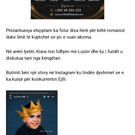
Prezantuesja shqiptare ka folur disa herë për këtë romancë
duke lënë të kuptohet se po e vuan akoma.
Në anën tjetër, Kiara nisi lidhjen me Luizin dhe ky i fundit u
diskutua tani nga këngëtari.
Butrinti bëri një story në Instagram ku lindën dyshimet se e
ka kunjë për konkurrentin Ejlli.