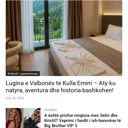
Artikull i sponzorizuar
Lugina e Valbonës te Kulla Emini – Aty ku
natyra, aventura dhe historia bashkohen!
July 28, 2026
Showbiz
A është prishur miqësia mes Selin dhe
Kristit? Veprimi i fundit i ish-banorëve të
Big Brother VIP 5