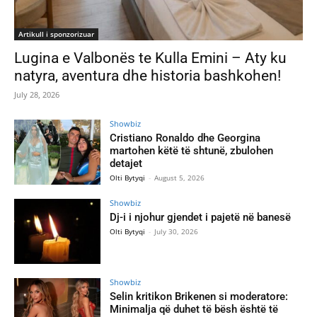
Artikull i sponzorizuar
Lugina e Valbonës te Kulla Emini – Aty ku
natyra, aventura dhe historia bashkohen!
July 28, 2026
Showbiz
Cristiano Ronaldo dhe Georgina
martohen këtë të shtunë, zbulohen
detajet
Olti Bytyqi
-
August 5, 2026
Showbiz
Dj-i i njohur gjendet i pajetë në banesë
Olti Bytyqi
-
July 30, 2026
Showbiz
Selin kritikon Brikenen si moderatore:
Minimalja që duhet të bësh është të