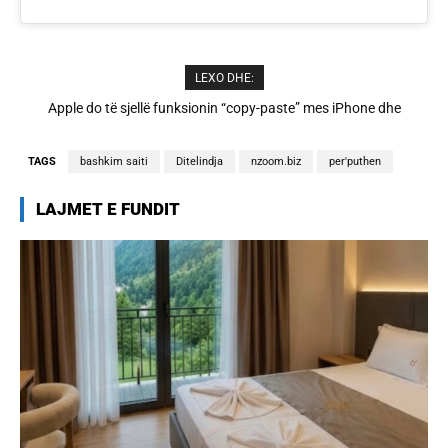
LEXO DHE:
Cristiano Ronaldo dhe Georgina martohen këtë të shtunë,
zbulohen detajet
TAGS
bashkim saiti
Ditelindja
nzoom.biz
per'puthen
LAJMET E FUNDIT