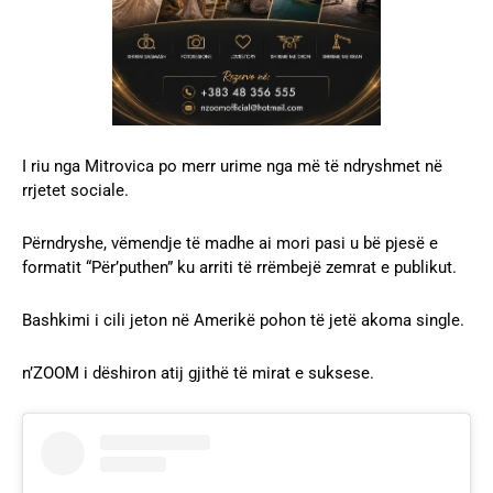
I riu nga Mitrovica po merr urime nga më të ndryshmet në
rrjetet sociale.
Përndryshe, vëmendje të madhe ai mori pasi u bë pjesë e
formatit “Për’puthen” ku arriti të rrëmbejë zemrat e publikut.
Bashkimi i cili jeton në Amerikë pohon të jetë akoma single.
n’ZOOM i dëshiron atij gjithë të mirat e suksese.