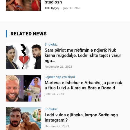
studiosh
Olti Bytyqi
-
July 30, 2026
RELATED NEWS
Showbiz
Sara përlot me rrëfimin e ndjerë: Nuk
kisha rrugëdalje, Ledri ishte tejet i varur
nga…
November 23, 2023
Lajmet nga emisioni
Martesa e fshehur e Arbanës, ja pse nuk
u ftua Luizi e Kiara as Bora e Donald
June 23, 2023
Showbiz
Ledri vulos gjithçka, largon Sarën nga
Instagrami?
October 22, 2023