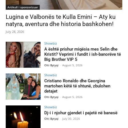
Artikull i sponzorizuar
Lugina e Valbonës te Kulla Emini – Aty ku
natyra, aventura dhe historia bashkohen!
July 28, 2026
Showbiz
A është prishur miqësia mes Selin dhe
Kristit? Veprimi i fundit i ish-banorëve të
Big Brother VIP 5
Olti Bytyqi
-
August 5, 2026
Showbiz
Cristiano Ronaldo dhe Georgina
martohen këtë të shtunë, zbulohen
detajet
Olti Bytyqi
-
August 5, 2026
Showbiz
Dj-i i njohur gjendet i pajetë në banesë
Olti Bytyqi
-
July 30, 2026