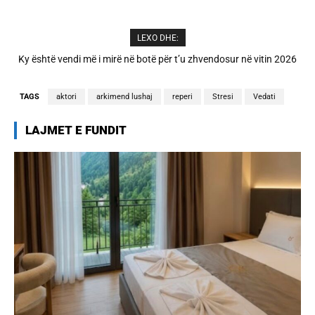
LEXO DHE:
A është prishur miqësia mes Selin dhe Kristit? Veprimi i fundit i ish-
banorëve të Big Brother VIP 5
TAGS
aktori
arkimend lushaj
reperi
Stresi
Vedati
LAJMET E FUNDIT