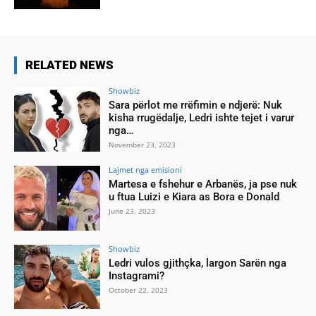
RELATED NEWS
Showbiz
Sara përlot me rrëfimin e ndjerë: Nuk
kisha rrugëdalje, Ledri ishte tejet i varur
nga…
November 23, 2023
Lajmet nga emisioni
Martesa e fshehur e Arbanës, ja pse nuk
u ftua Luizi e Kiara as Bora e Donald
June 23, 2023
Showbiz
Ledri vulos gjithçka, largon Sarën nga
Instagrami?
October 22, 2023