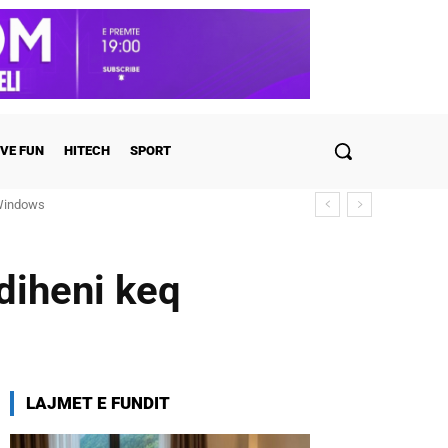
VE FUN
HITECH
SPORT
Windows
zbulohen detajet
diheni keq
LAJMET E FUNDIT