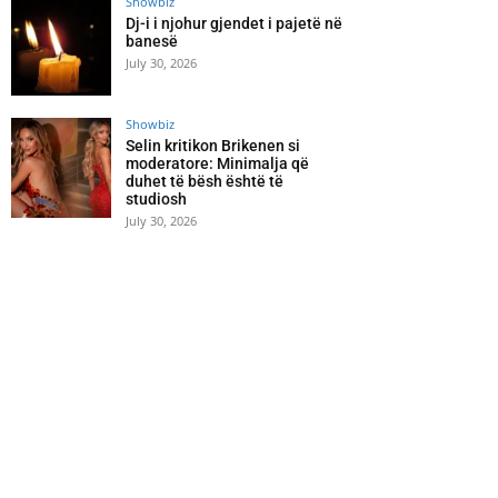
Showbiz
Dj-i i njohur gjendet i pajetë në
banesë
July 30, 2026
Showbiz
Selin kritikon Brikenen si
moderatore: Minimalja që
duhet të bësh është të
studiosh
July 30, 2026