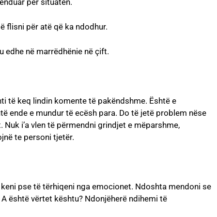
menduar për situatën.
ë flisni për atë që ka ndodhur.
u edhe në marrëdhënie në çift.
ti të keq lindin komente të pakëndshme. Është e
ë ende e mundur të ecësh para. Do të jetë problem nëse
t. Nuk i’a vlen të përmendni grindjet e mëparshme,
jnë te personi tjetër.
uk keni pse të tërhiqeni nga emocionet. Ndoshta mendoni se
. A është vërtet kështu? Ndonjëherë ndihemi të