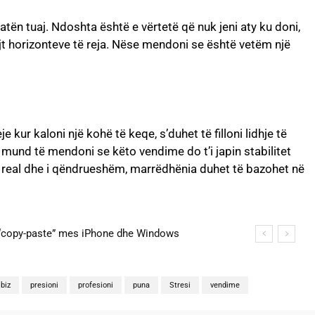
atën tuaj. Ndoshta është e vërtetë që nuk jeni aty ku doni,
ejt horizonteve të reja. Nëse mendoni se është vetëm një
je kur kaloni një kohë të keqe, s’duhet të filloni lidhje të
, mund të mendoni se këto vendime do t’i japin stabilitet
etë real dhe i qëndrueshëm, marrëdhënia duhet të bazohet në
 “copy-paste” mes iPhone dhe Windows
gina martohen këtë të shtunë, zbulohen detajet
biz
presioni
profesioni
puna
Stresi
vendime