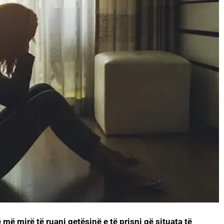
 më mirë të ruani qetësinë e të prisni që situata të