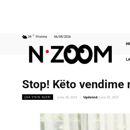
C
34
Pristina
06/08/2026
H
L
Stop! Këto vendime n
June 28, 2023
Updated:
June 28, 2023
ÇKA S'NIN NJERI