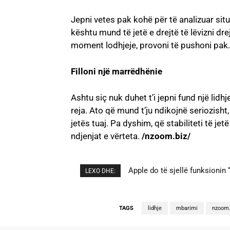
Jepni vetes pak kohë për të analizuar situ
kështu mund të jetë e drejtë të lëvizni dr
moment lodhjeje, provoni të pushoni pak.
Filloni një marrëdhënie
Ashtu siç nuk duhet t’i jepni fund një lidhje
reja. Ato që mund t’ju ndikojnë seriozisht
jetës tuaj. Pa dyshim, që stabiliteti të j
ndjenjat e vërteta.
/nzoom.biz/
Apple do të sjellë funksionin
Cristiano Ronaldo dhe Geor
LEXO DHE:
TAGS
lidhje
mbarimi
nzoom.