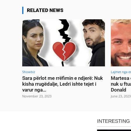
RELATED NEWS
Showbiz
Lajmet nga e
Sara përlot me rrëfimin e ndjerë: Nuk
Martesa 
kisha rrugëdalje, Ledri ishte tejet i
nuk u ftu
varur nga…
Donald
November 23, 2023
June 23, 2023