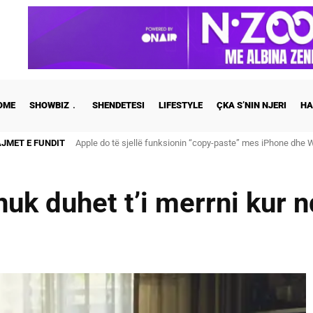
OME
SHOWBIZ
SHENDETESI
LIFESTYLE
ÇKA S’NIN NJERI
HA
AJMET E FUNDIT
Apple do të sjellë funksionin “copy-paste” mes iPhone dhe 
Cristiano Ronaldo dhe Georgina martohen këtë të shtunë, 
uk duhet t’i merrni kur n