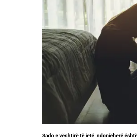
Sado e vështirë të jetë, ndonjëherë është