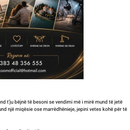
nd t’ju bëjnë të besoni se vendimi më i mirë mund të jetë
i fund një miqësie ose marrëdhënieje, jepini vetes kohë për të