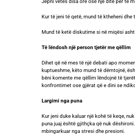
Jepni vetes disa orë ose një ditë për të 
Kur të jeni të qetë, mund të ktheheni dhe t
Mund të ketë diskutime si në miqësi asht
Të lëndosh një person tjetër me qëllim
Dihet që në mes të një debati apo momen
kuptueshme, këto mund të dëmtojnë, ësht
bëni komente me qëllim lëndojnë të tjerë
konfrontimet ose gjërat që e dini se ndiko
Largimi nga puna
Kur jeni duke kaluar një kohë të keqe, n
puna juaj është gjithçka që nuk dëshironi
mbingarkuar nga stresi dhe presioni.