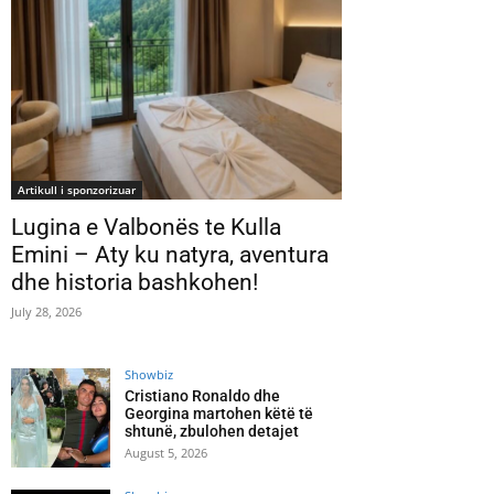
Artikull i sponzorizuar
Lugina e Valbonës te Kulla
Emini – Aty ku natyra, aventura
dhe historia bashkohen!
July 28, 2026
Showbiz
Cristiano Ronaldo dhe
Georgina martohen këtë të
shtunë, zbulohen detajet
August 5, 2026