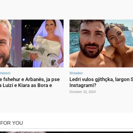
misioni
Showbiz
e fshehur e Arbanës, ja pse
Ledri vulos gjithçka, largon
a Luizi e Kiara as Bora e
Instagrami?
October 22, 2023