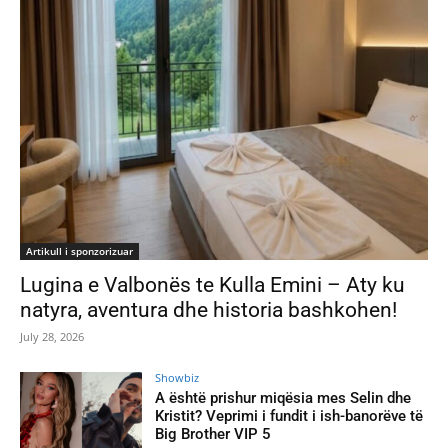
Artikull i sponzorizuar
Lugina e Valbonës te Kulla Emini – Aty ku
natyra, aventura dhe historia bashkohen!
July 28, 2026
Showbiz
A është prishur miqësia mes Selin dhe
Kristit? Veprimi i fundit i ish-banorëve të
Big Brother VIP 5