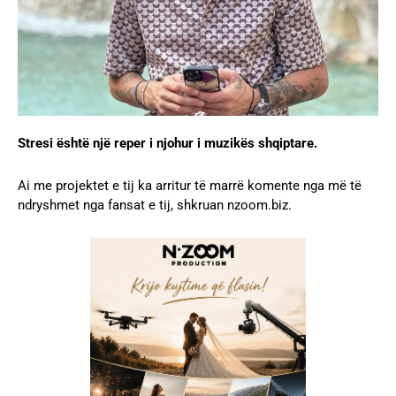
Stresi është një reper i njohur i muzikës shqiptare.
Ai me projektet e tij ka arritur të marrë komente nga më të
ndryshmet nga fansat e tij, shkruan nzoom.biz.