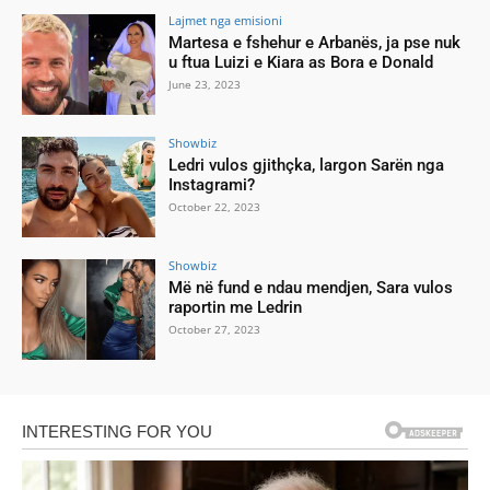
Lajmet nga emisioni
Martesa e fshehur e Arbanës, ja pse nuk
u ftua Luizi e Kiara as Bora e Donald
June 23, 2023
Showbiz
Ledri vulos gjithçka, largon Sarën nga
Instagrami?
October 22, 2023
Showbiz
Më në fund e ndau mendjen, Sara vulos
raportin me Ledrin
October 27, 2023