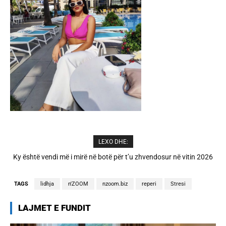
LEXO DHE:
A është prishur miqësia mes Selin dhe Kristit? Veprimi i fundit i ish-
banorëve të Big Brother VIP 5
TAGS
lidhja
n'ZOOM
nzoom.biz
reperi
Stresi
LAJMET E FUNDIT