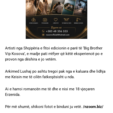
Artisti nga Shqipëria e fitoi edicionin e parë të ‘Big Brother
Vip Kosova’, e madje pati rrëfyer që këtë eksperiencë po e
provon nga dëshira e jo vetëm.
Arkimed Lushaj po ashtu tregoi pak nga e kaluara dhe lidhja
me Keisin me të cilën fatkeqësisht u nda.
Ai e harroi romancën me të dhe e nisi me 18 vjeçaren
Erzenida.
Për më shumë, shikoni fotot e binduni ju vetë.
/nzoom.biz/