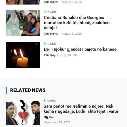
Olti Bytyqi
-
August 5, 2026
Showbiz
Cristiano Ronaldo dhe Georgina
martohen këtë të shtunë, zbulohen
detajet
Olti Bytyqi
-
August 5, 2026
Showbiz
Dj-i i njohur gjendet i pajetë në banesë
Olti Bytyqi
-
July 30, 2026
RELATED NEWS
Showbiz
Sara përlot me rrëfimin e ndjerë: Nuk
kisha rrugëdalje, Ledri ishte tejet i varur
nga…
November 23, 2023