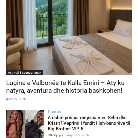
Artikull i sponzorizuar
Lugina e Valbonës te Kulla Emini – Aty ku
natyra, aventura dhe historia bashkohen!
July 28, 2026
Showbiz
A është prishur miqësia mes Selin dhe
Kristit? Veprimi i fundit i ish-banorëve të
Big Brother VIP 5
Olti Bytyqi
-
August 5, 2026