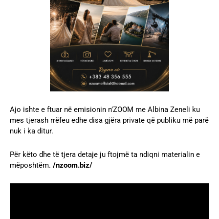
Ajo ishte e ftuar në emisionin n’ZOOM me Albina Zeneli ku
mes tjerash rrëfeu edhe disa gjëra private që publiku më parë
nuk i ka ditur.
Për këto dhe të tjera detaje ju ftojmë ta ndiqni materialin e
mëposhtëm.
/nzoom.biz/