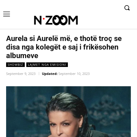
Aurela si Aurelë më, e thotë troç se
disa nga kolegët e saj i frikësohen
albumeve
SHOWBIZ
LAJMET NGA EMISIONI
September 9, 2023
Updated:
September 10, 2023