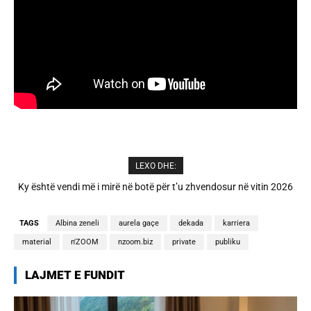
LEXO DHE:
A është prishur miqësia mes Selin dhe Kristit? Veprimi i fundit i ish-
banorëve të Big Brother VIP 5
TAGS
Albina zeneli
aurela gaçe
dekada
karriera
material
n'ZOOM
nzoom.biz
private
publiku
LAJMET E FUNDIT