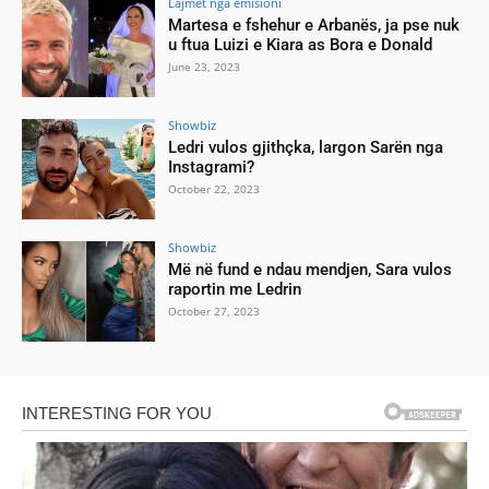
Lajmet nga emisioni
Martesa e fshehur e Arbanës, ja pse nuk
u ftua Luizi e Kiara as Bora e Donald
June 23, 2023
Showbiz
Ledri vulos gjithçka, largon Sarën nga
Instagrami?
October 22, 2023
Showbiz
Më në fund e ndau mendjen, Sara vulos
raportin me Ledrin
October 27, 2023