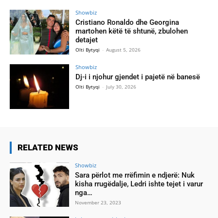
Showbiz
Cristiano Ronaldo dhe Georgina
martohen këtë të shtunë, zbulohen
detajet
Olti Bytyqi
-
August 5, 2026
Showbiz
Dj-i i njohur gjendet i pajetë në banesë
Olti Bytyqi
-
July 30, 2026
RELATED NEWS
Showbiz
Sara përlot me rrëfimin e ndjerë: Nuk
kisha rrugëdalje, Ledri ishte tejet i varur
nga…
November 23, 2023