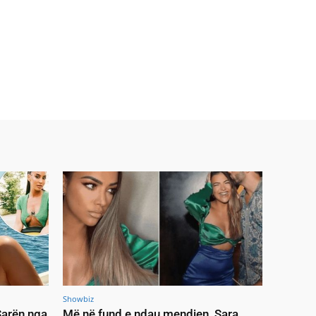
Showbiz
 Sarën nga
Më në fund e ndau mendjen, Sara