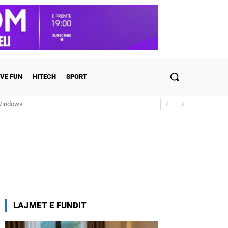
VE FUN
HITECH
SPORT
ulohen detajet
LAJMET E FUNDIT