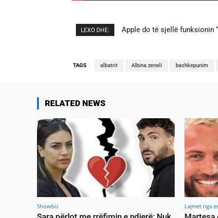
Cristiano Ronaldo dhe Georgi
LEXO DHE:
TAGS
albatrit
Albina zeneli
bashkepunim
RELATED NEWS
Showbiz
Lajmet nga e
Sara përlot me rrëfimin e ndjerë: Nuk
Martesa 