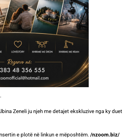
.
bina Zeneli ju njeh me detajet ekskluzive nga ky duet
insertin e plotë në linkun e mëposhtëm.
/nzoom.biz/