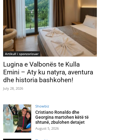
Artikull i sponzorizuar
Lugina e Valbonës te Kulla
Emini – Aty ku natyra, aventura
dhe historia bashkohen!
July 28, 2026
Showbiz
Cristiano Ronaldo dhe
Georgina martohen këtë të
shtunë, zbulohen detajet
August 5, 2026