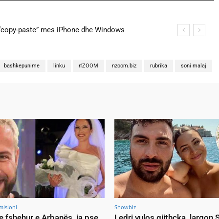
na martohen këtë të shtunë, zbulohen detajet
bashkepunime
linku
n'ZOOM
nzoom.biz
rubrika
soni malaj
misioni
Showbiz
e fshehur e Arbanës, ja pse
Ledri vulos gjithçka, largon