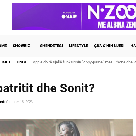
OME
SHOWBIZ
SHENDETESI
LIFESTYLE
ÇKA S’NIN NJERI
HA
AJMET E FUNDIT
Cristiano Ronaldo dhe Georgina martohen këtë të shtunë, zb
atritit dhe Sonit?
ed:
October 16, 2023