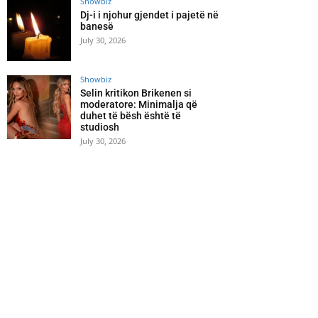
Showbiz
Dj-i i njohur gjendet i pajetë në
banesë
July 30, 2026
Showbiz
Selin kritikon Brikenen si
moderatore: Minimalja që
duhet të bësh është të
studiosh
July 30, 2026