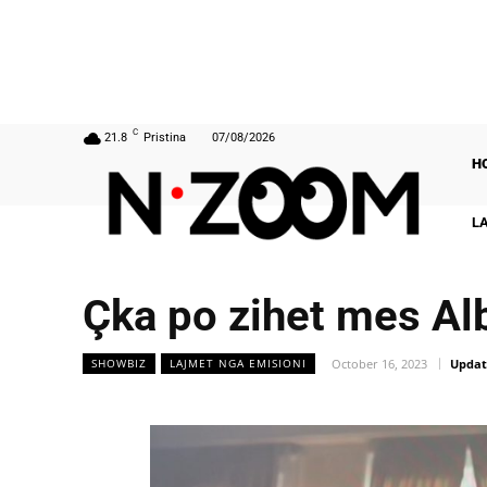
C
21.8
Pristina
07/08/2026
H
L
Çka po zihet mes Alb
October 16, 2023
Updat
SHOWBIZ
LAJMET NGA EMISIONI