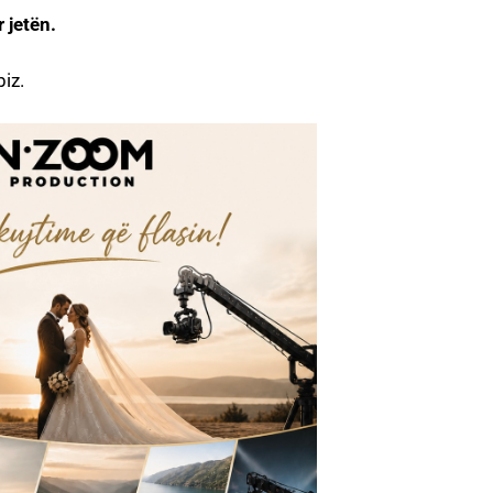
 jetën.
iz.