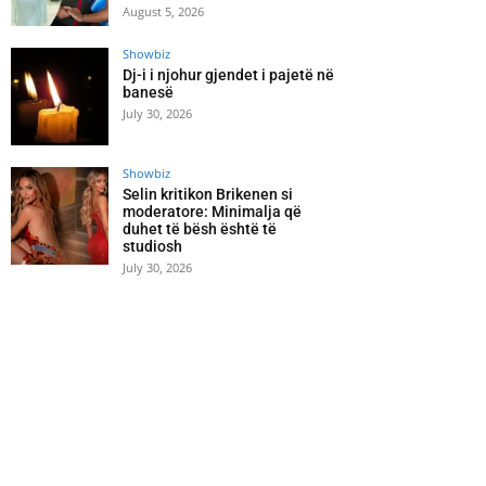
August 5, 2026
Showbiz
Dj-i i njohur gjendet i pajetë në
banesë
July 30, 2026
Showbiz
Selin kritikon Brikenen si
moderatore: Minimalja që
duhet të bësh është të
studiosh
July 30, 2026