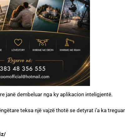
re janë dembeluar nga ky aplikacion inteligjentë.
ëtare teksa një vajzë thotë se detyrat i’a ka treguar
iz/