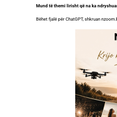
Mund të themi lirisht që na ka ndryshuar
Bëhet fjalë për ChatGPT, shkruan nzoom.b