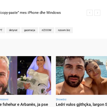
copy-paste” mes iPhone dhe Windows
na martohen këtë të shtunë, zbulohen detajet
PT
detyrat
gazetarja
n'ZOOM
nzoom.biz
misioni
Showbiz
e fshehur e Arbanës, ja pse
Ledri vulos gjithçka, largon