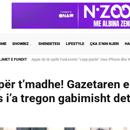
OME
SHOWBIZ
SHENDETESI
LIFESTYLE
ÇKA S’NIN NJERI
HA
AJMET E FUNDIT
Apple do të sjellë funksionin “copy-paste” mes iPhone dhe Wi
Cristiano Ronaldo dhe Georgina martohen këtë të shtunë, zb
për t’madhe! Gazetaren e
 i’a tregon gabimisht det