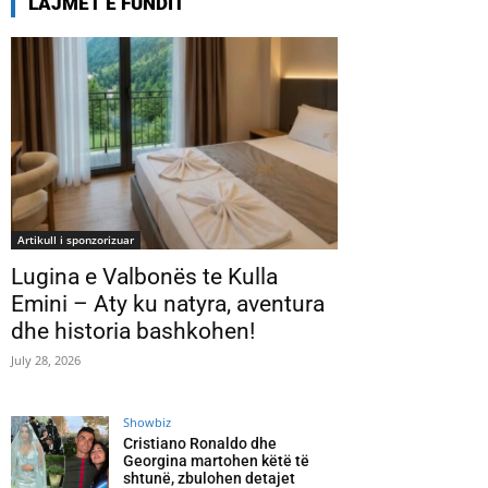
LAJMET E FUNDIT
Artikull i sponzorizuar
Lugina e Valbonës te Kulla
Emini – Aty ku natyra, aventura
dhe historia bashkohen!
July 28, 2026
Showbiz
Cristiano Ronaldo dhe
Georgina martohen këtë të
shtunë, zbulohen detajet