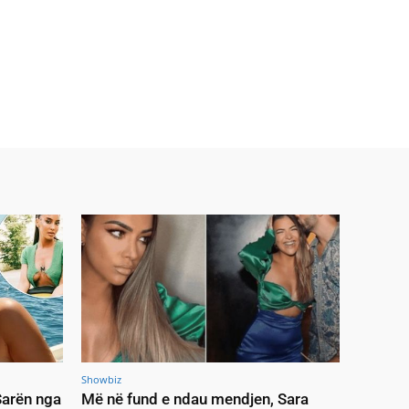
Showbiz
 Sarën nga
Më në fund e ndau mendjen, Sara