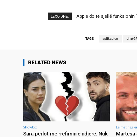
Apple do të sjellë funksionin “
Cristiano Ronaldo dhe Georgi
LEXO DHE:
TAGS
aplikacion
chatG
RELATED NEWS
Showbiz
Lajmet nga e
Sara përlot me rrëfimin e ndjerë: Nuk
Martesa 