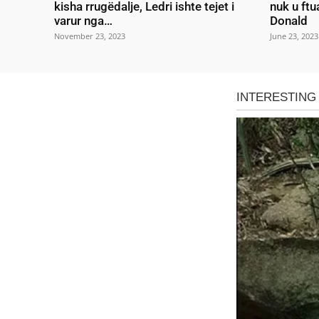
kisha rrugëdalje, Ledri ishte tejet i
nuk u ftu
varur nga…
Donald
November 23, 2023
June 23, 2023