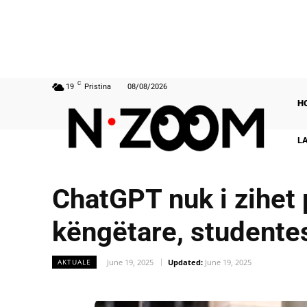
C
19
Pristina
08/08/2026
H
L
ChatGPT nuk i zihet 
këngëtare, studentes
June 19, 2025
Updated:
June 19, 2025
AKTUALE