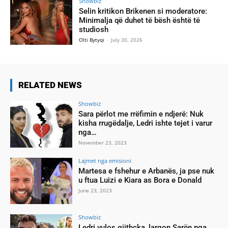
Showbiz
Selin kritikon Brikenen si moderatore:
Minimalja që duhet të bësh është të
studiosh
Olti Bytyqi
-
July 30, 2026
RELATED NEWS
Showbiz
Sara përlot me rrëfimin e ndjerë: Nuk
kisha rrugëdalje, Ledri ishte tejet i varur
nga…
November 23, 2023
Lajmet nga emisioni
Martesa e fshehur e Arbanës, ja pse nuk
u ftua Luizi e Kiara as Bora e Donald
June 23, 2023
Showbiz
Ledri vulos gjithçka, largon Sarën nga