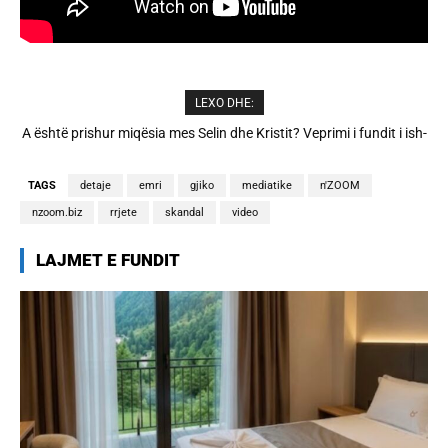
LEXO DHE:
Apple do të sjellë funksionin “copy-paste” mes iPhone dhe
Windows
TAGS
detaje
emri
gjiko
mediatike
n'ZOOM
nzoom.biz
rrjete
skandal
video
LAJMET E FUNDIT