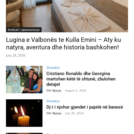
Artikull i sponzorizuar
Lugina e Valbonës te Kulla Emini – Aty ku
natyra, aventura dhe historia bashkohen!
July 28, 2026
Showbiz
Cristiano Ronaldo dhe Georgina
martohen këtë të shtunë, zbulohen
detajet
Olti Bytyqi
-
August 5, 2026
Showbiz
Dj-i i njohur gjendet i pajetë në banesë
Olti Bytyqi
-
July 30, 2026