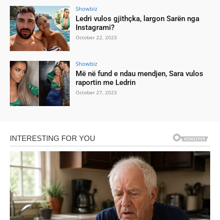
Showbiz
Ledri vulos gjithçka, largon Sarën nga
Instagrami?
October 22, 2023
Showbiz
Më në fund e ndau mendjen, Sara vulos
raportin me Ledrin
October 27, 2023