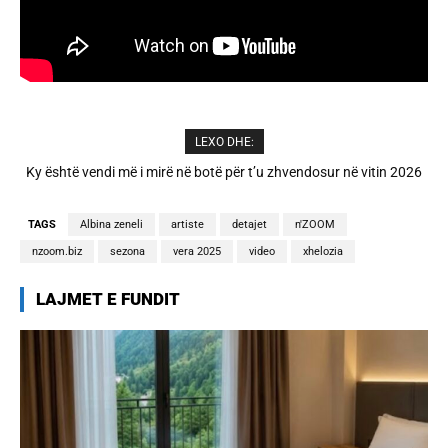
LEXO DHE:
A është prishur miqësia mes Selin dhe Kristit? Veprimi i fundit i ish-
banorëve të Big Brother VIP 5
TAGS
Albina zeneli
artiste
detajet
n'ZOOM
nzoom.biz
sezona
vera 2025
video
xhelozia
LAJMET E FUNDIT