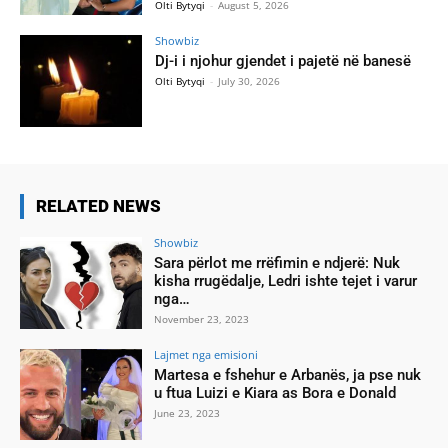
Olti Bytyqi
-
August 5, 2026
Showbiz
Dj-i i njohur gjendet i pajetë në banesë
Olti Bytyqi
-
July 30, 2026
RELATED NEWS
Showbiz
Sara përlot me rrëfimin e ndjerë: Nuk
kisha rrugëdalje, Ledri ishte tejet i varur
nga…
November 23, 2023
Lajmet nga emisioni
Martesa e fshehur e Arbanës, ja pse nuk
u ftua Luizi e Kiara as Bora e Donald
June 23, 2023