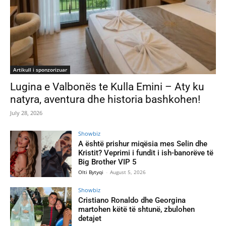
Artikull i sponzorizuar
Lugina e Valbonës te Kulla Emini – Aty ku
natyra, aventura dhe historia bashkohen!
July 28, 2026
Showbiz
A është prishur miqësia mes Selin dhe
Kristit? Veprimi i fundit i ish-banorëve të
Big Brother VIP 5
Olti Bytyqi
-
August 5, 2026
Showbiz
Cristiano Ronaldo dhe Georgina
martohen këtë të shtunë, zbulohen
detajet