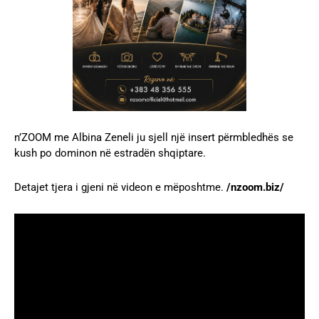
n’ZOOM me Albina Zeneli ju sjell një insert përmbledhës se
kush po dominon në estradën shqiptare.
Detajet tjera i gjeni në videon e mëposhtme.
/nzoom.biz/