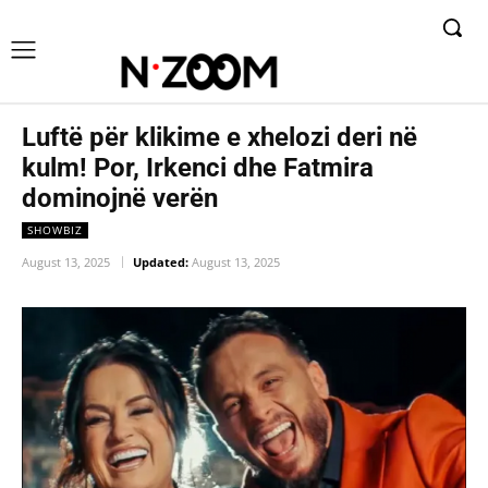
Luftë për klikime e xhelozi deri në
kulm! Por, Irkenci dhe Fatmira
dominojnë verën
SHOWBIZ
August 13, 2025
Updated:
August 13, 2025