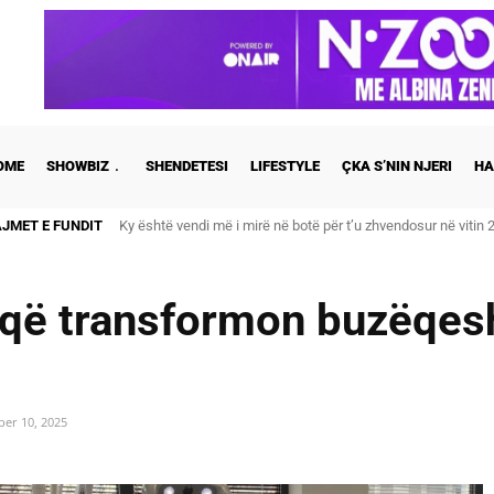
OME
SHOWBIZ
SHENDETESI
LIFESTYLE
ÇKA S’NIN NJERI
HA
AJMET E FUNDIT
Ky është vendi më i mirë në botë për t’u zhvendosur në vitin 
A është prishur miqësia mes Selin dhe Kristit? Veprimi i f
 që transformon buzëqes
ber 10, 2025