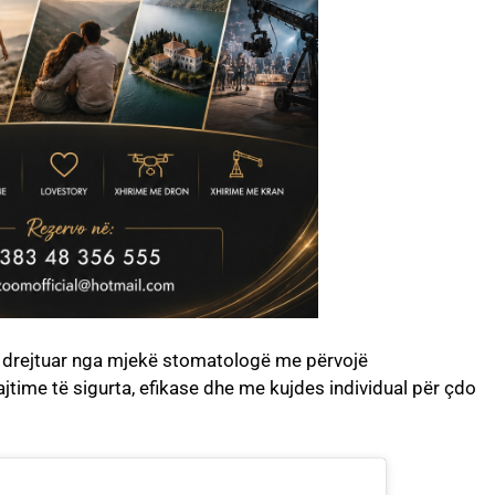
e drejtuar nga mjekë stomatologë me përvojë
jtime të sigurta, efikase dhe me kujdes individual për çdo