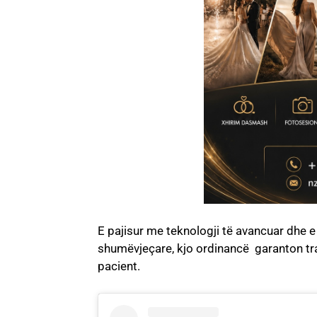
E pajisur me teknologji të avancuar dhe 
shumëvjeçare, kjo ordinancë garanton tra
pacient.