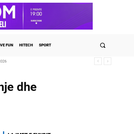
VE FUN
HITECH
SPORT
2026
undit i ish-banorëve të Big Brother VIP 5
hje dhe