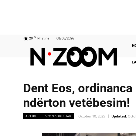
C
29
Pristina
08/08/2026
H
L
Dent Eos, ordinanca
ndërton vetëbesim!
October 10, 2025
Updated:
Octo
ARTIKULL I SPONZORIZUAR