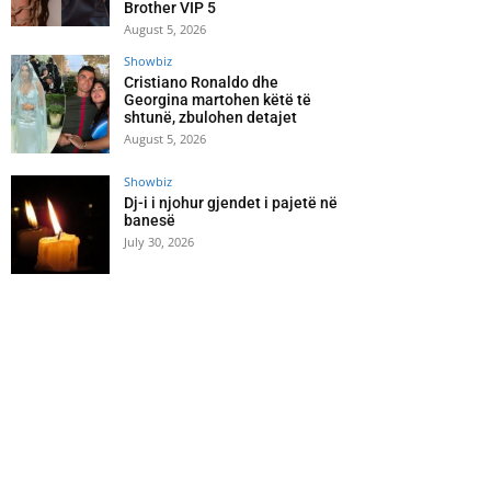
Brother VIP 5
August 5, 2026
Showbiz
Cristiano Ronaldo dhe
Georgina martohen këtë të
shtunë, zbulohen detajet
August 5, 2026
Showbiz
Dj-i i njohur gjendet i pajetë në
banesë
July 30, 2026