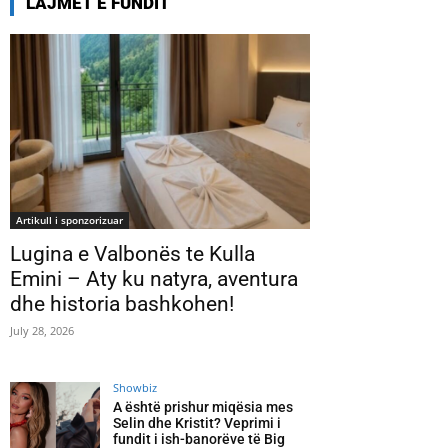
LAJMET E FUNDIT
Artikull i sponzorizuar
Lugina e Valbonës te Kulla
Emini – Aty ku natyra, aventura
dhe historia bashkohen!
July 28, 2026
Showbiz
A është prishur miqësia mes
Selin dhe Kristit? Veprimi i
fundit i ish-banorëve të Big