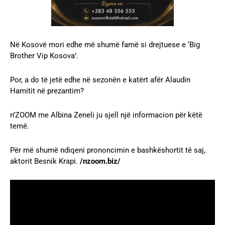
Në Kosovë mori edhe më shumë famë si drejtuese e ‘Big
Brother Vip Kosova’.
Por, a do të jetë edhe në sezonën e katërt afër Alaudin
Hamitit në prezantim?
n’ZOOM me Albina Zeneli ju sjell një informacion për këtë
temë.
Për më shumë ndiqeni prononcimin e bashkëshortit të saj,
aktorit Besnik Krapi.
/nzoom.biz/