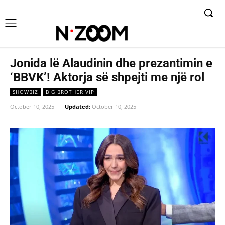
Jonida lë Alaudinin dhe prezantimin e
‘BBVK’! Aktorja së shpejti me një rol
SHOWBIZ
BIG BROTHER VIP
October 10, 2025
Updated:
October 10, 2025