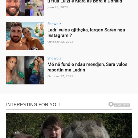
u ftua Luizi e Kiara as Bora e Donald
June 23, 2023
Showbiz
Ledri vulos gjithçka, largon Sarën nga
Instagrami?
October 22, 2023
Showbiz
Më në fund e ndau mendjen, Sara vulos
raportin me Ledrin
October 27, 2023