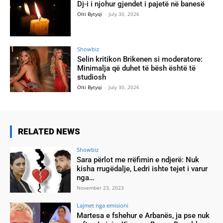
Dj-i i njohur gjendet i pajetë në banesë
Olti Bytyqi
-
July 30, 2026
Showbiz
Selin kritikon Brikenen si moderatore:
Minimalja që duhet të bësh është të
studiosh
Olti Bytyqi
-
July 30, 2026
RELATED NEWS
Showbiz
Sara përlot me rrëfimin e ndjerë: Nuk
kisha rrugëdalje, Ledri ishte tejet i varur
nga…
November 23, 2023
Lajmet nga emisioni
Martesa e fshehur e Arbanës, ja pse nuk