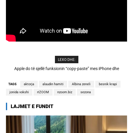
LEXO DHE:
Cristiano Ronaldo dhe Georgina martohen këtë të shtunë,
zbulohen detajet
TAGS
aktorja
alaudin hamiti
Albina zeneli
besnik krapi
jonida vokshi
n'ZOOM
nzoom.biz
sezona
LAJMET E FUNDIT