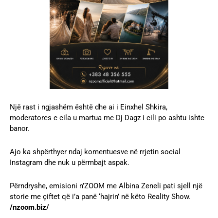
Një rast i ngjashëm është dhe ai i Einxhel Shkira,
moderatores e cila u martua me Dj Dagz i cili po ashtu ishte
banor.
Ajo ka shpërthyer ndaj komentuesve në rrjetin social
Instagram dhe nuk u përmbajt aspak.
Përndryshe, emisioni n’ZOOM me Albina Zeneli pati sjell një
storie me çiftet që i’a panë ‘hajrin’ në këto Reality Show.
/nzoom.biz/