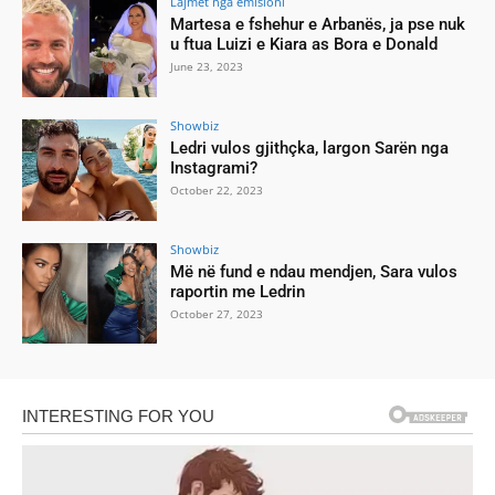
Lajmet nga emisioni
Martesa e fshehur e Arbanës, ja pse nuk
u ftua Luizi e Kiara as Bora e Donald
June 23, 2023
Showbiz
Ledri vulos gjithçka, largon Sarën nga
Instagrami?
October 22, 2023
Showbiz
Më në fund e ndau mendjen, Sara vulos
raportin me Ledrin
October 27, 2023