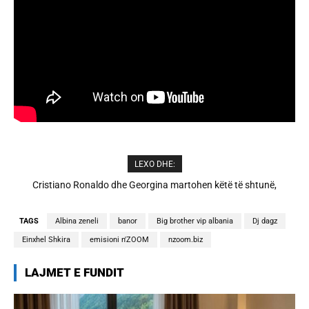
LEXO DHE:
Cristiano Ronaldo dhe Georgina martohen këtë të shtunë,
zbulohen detajet
TAGS
Albina zeneli
banor
Big brother vip albania
Dj dagz
Einxhel Shkira
emisioni n'ZOOM
nzoom.biz
LAJMET E FUNDIT