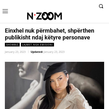
Einxhel nuk përmbahet, shpërthen
publikisht ndaj këtyre personave
SHOWBIZ
LAJMET NGA EMISIONI
January 23, 2023
Updated:
January 23, 2023