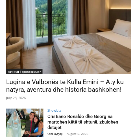
Artikull i sponzorizuar
Lugina e Valbonës te Kulla Emini – Aty ku
natyra, aventura dhe historia bashkohen!
July 28, 2026
Showbiz
Cristiano Ronaldo dhe Georgina
martohen këtë të shtunë, zbulohen
detajet
Olti Bytyqi
-
August 5, 2026