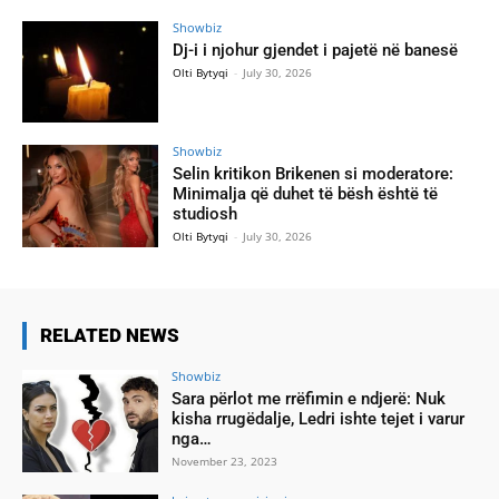
Showbiz
Dj-i i njohur gjendet i pajetë në banesë
Olti Bytyqi
-
July 30, 2026
Showbiz
Selin kritikon Brikenen si moderatore:
Minimalja që duhet të bësh është të
studiosh
Olti Bytyqi
-
July 30, 2026
RELATED NEWS
Showbiz
Sara përlot me rrëfimin e ndjerë: Nuk
kisha rrugëdalje, Ledri ishte tejet i varur
nga…
November 23, 2023