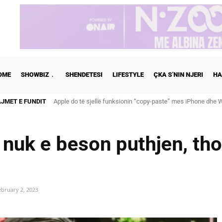
OME
SHOWBIZ
SHENDETESI
LIFESTYLE
ÇKA S’NIN NJERI
HA
AJMET E FUNDIT
Apple do të sjellë funksionin “copy-paste” mes iPhone dhe Wi
Cristiano Ronaldo dhe Georgina martohen këtë të shtunë, zb
 nuk e beson puthjen, tho
ebruary 2, 2023