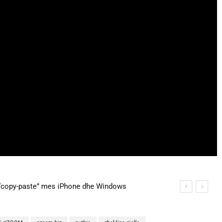
copy-paste” mes iPhone dhe Windows
na martohen këtë të shtunë, zbulohen detajet