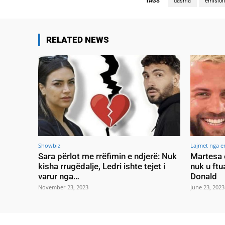
TAGS
dasma
emisio
RELATED NEWS
Showbiz
Lajmet nga e
Sara përlot me rrëfimin e ndjerë: Nuk
Martesa 
kisha rrugëdalje, Ledri ishte tejet i
nuk u ftu
varur nga…
Donald
November 23, 2023
June 23, 2023