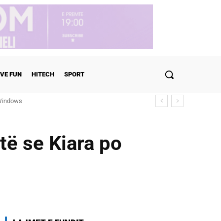
VE FUN
HITECH
SPORT
ndows
ulohen detajet
të se Kiara po