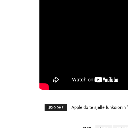
Apple do të sjellë funksionin “
Cristiano Ronaldo dhe Georgi
LEXO DHE: