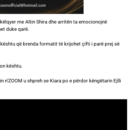
këlqyer me Altin Shira dhe arritën ta emocionojnë
et duke qarë.
shtu që brenda formatit të krijohet çifti i parë prej së
don kështu.
nin n’ZOOM u shpreh se Kiara po e përdor këngëtarin Ejlli