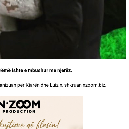
brëmë ishte e mbushur me njerëz.
anizuan për Kiarën dhe Luizin, shkruan nzoom.biz.