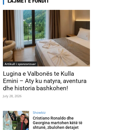
LAJMET E FUNDIT
Artikull i sponzorizuar
Lugina e Valbonës te Kulla
Emini – Aty ku natyra, aventura
dhe historia bashkohen!
July 28, 2026
Showbiz
Cristiano Ronaldo dhe
Georgina martohen këtë të
shtunë, zbulohen detajet