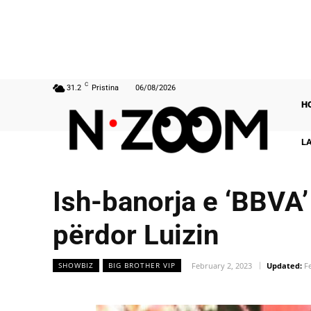
C
31.2
Pristina
06/08/2026
H
L
Ish-banorja e ‘BBVA’
përdor Luizin
February 2, 2023
Updated:
F
SHOWBIZ
BIG BROTHER VIP