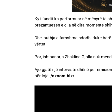
Ky i fundit ka performuar në mënyrë të sh
prezantuesen e cila në dita momente shih
Dhe, puthja e famshme ndodhi duke bërë kë
vërteti.
Por, ish-banorja Zhaklina Gjolla nuk men
Ajo gjatë një interviste dhënë për emisio
për lojë.
/nzoom.biz/