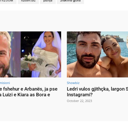
ni n'ZOOM
nzoom.biz
puthja
zhaklina gjolla
misioni
Showbiz
e fshehur e Arbanës, ja pse
Ledri vulos gjithçka, largon
a Luizi e Kiara as Bora e
Instagrami?
October 22, 2023