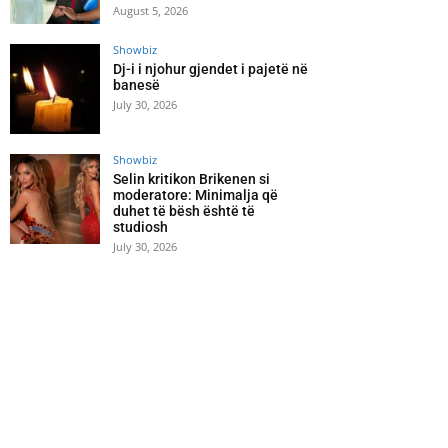
August 5, 2026
Showbiz
Dj-i i njohur gjendet i pajetë në
banesë
July 30, 2026
Showbiz
Selin kritikon Brikenen si
moderatore: Minimalja që
duhet të bësh është të
studiosh
July 30, 2026