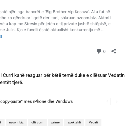
ti Curri kanë reaguar për këtë temë duke e cilësuar Vedatin
ntët tjerë.
na martohen këtë të shtunë, zbulohen detajet
t
nzoom.biz
olti curri
prime
spektakli
Vedati