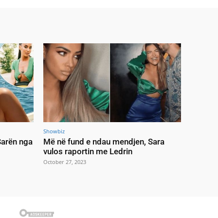
Showbiz
 Sarën nga
Më në fund e ndau mendjen, Sara
vulos raportin me Ledrin
October 27, 2023