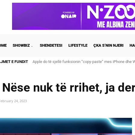
OME
SHOWBIZ
SHENDETESI
LIFESTYLE
ÇKA S’NIN NJERI
HA
AJMET E FUNDIT
Cristiano Ronaldo dhe Georgina martohen këtë të shtunë, zb
 Nëse nuk të rrihet, ja dera
February 24, 2023