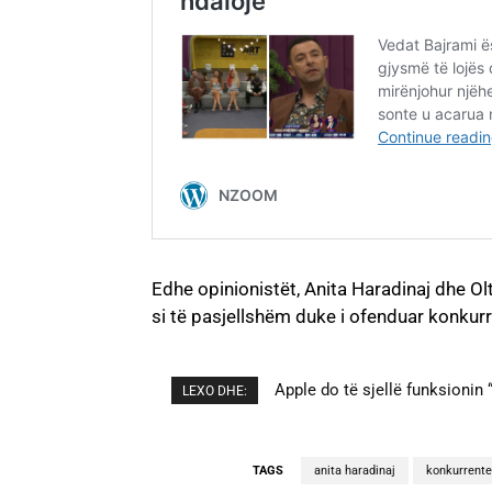
Edhe opinionistët, Anita Haradinaj dhe Ol
si të pasjellshëm duke i ofenduar konkurre
Cristiano Ronaldo dhe Georgi
LEXO DHE:
TAGS
anita haradinaj
konkurrente