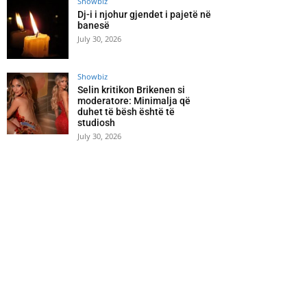
Showbiz
Dj-i i njohur gjendet i pajetë në
banesë
July 30, 2026
Showbiz
Selin kritikon Brikenen si
moderatore: Minimalja që
duhet të bësh është të
studiosh
July 30, 2026