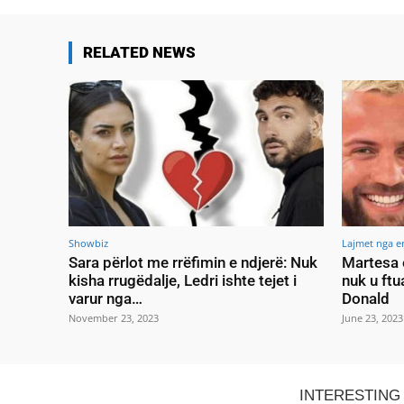
RELATED NEWS
Showbiz
Lajmet nga e
Sara përlot me rrëfimin e ndjerë: Nuk
Martesa 
kisha rrugëdalje, Ledri ishte tejet i
nuk u ftu
varur nga…
Donald
November 23, 2023
June 23, 2023