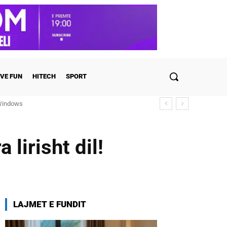
VE FUN
HITECH
SPORT
ulohen detajet
 lirisht dil!
LAJMET E FUNDIT