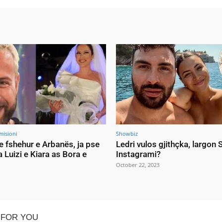
misioni
Showbiz
e fshehur e Arbanës, ja pse
Ledri vulos gjithçka, largon
a Luizi e Kiara as Bora e
Instagrami?
October 22, 2023