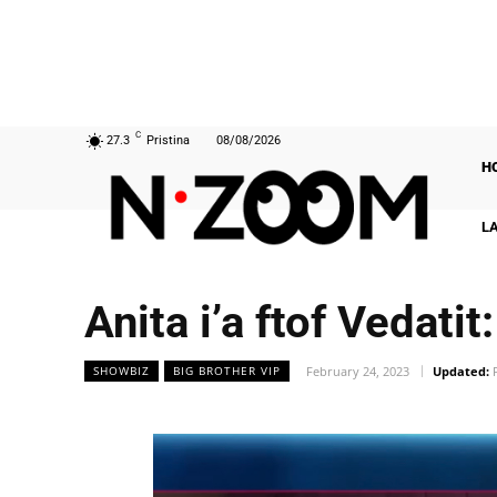
C
27.3
Pristina
08/08/2026
H
L
Anita i’a ftof Vedatit:
February 24, 2023
Updated:
SHOWBIZ
BIG BROTHER VIP