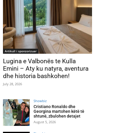
Artikull i sponzorizuar
Lugina e Valbonës te Kulla
Emini – Aty ku natyra, aventura
dhe historia bashkohen!
July 28, 2026
Showbiz
Cristiano Ronaldo dhe
Georgina martohen këtë të
shtunë, zbulohen detajet
August 5, 2026