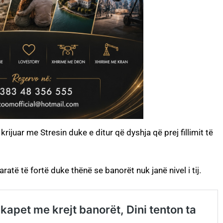
 krijuar me Stresin duke e ditur që dyshja që prej fillimit të
ratë të fortë duke thënë se banorët nuk janë nivel i tij.