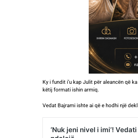
Ky i fundit i’u kap Julit për aleancën që ka
këtij formati ishin armiq.
Vedat Bajrami ishte ai që e hodhi një dekla