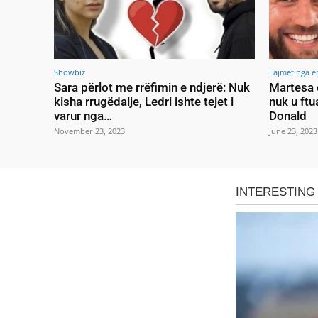
Showbiz
Lajmet nga e
Sara përlot me rrëfimin e ndjerë: Nuk
Martesa 
kisha rrugëdalje, Ledri ishte tejet i
nuk u ftu
varur nga…
Donald
November 23, 2023
June 23, 2023