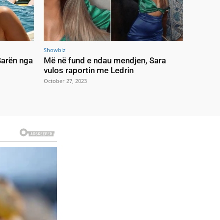
Showbiz
 Sarën nga
Më në fund e ndau mendjen, Sara
vulos raportin me Ledrin
October 27, 2023