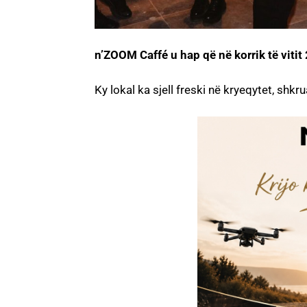
n’ZOOM Caffé u hap që në korrik të viti
Ky lokal ka sjell freski në kryeqytet, shk