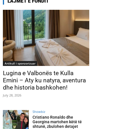
LAJMET E FUNDIT
Artikull i sponzorizuar
Lugina e Valbonës te Kulla
Emini – Aty ku natyra, aventura
dhe historia bashkohen!
July 28, 2026
Showbiz
Cristiano Ronaldo dhe
Georgina martohen këtë të
shtunë, zbulohen detajet