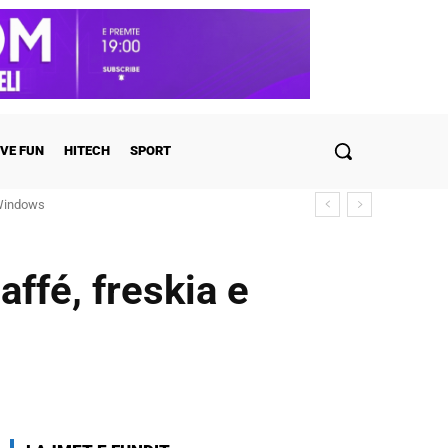
VE FUN
HITECH
SPORT
ulohen detajet
ffé, freskia e