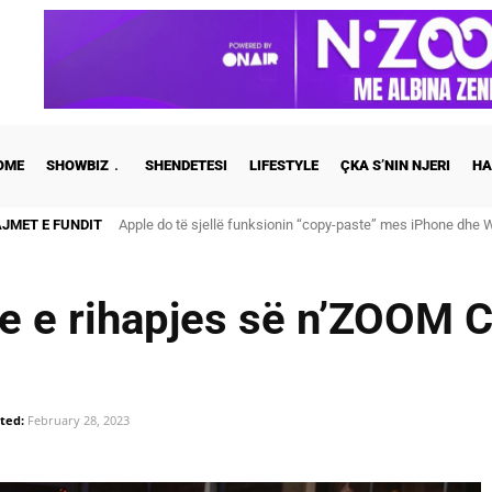
OME
SHOWBIZ
SHENDETESI
LIFESTYLE
ÇKA S’NIN NJERI
HA
AJMET E FUNDIT
Cristiano Ronaldo dhe Georgina martohen këtë të shtunë, zb
 e rihapjes së n’ZOOM Ca
ted:
February 28, 2023