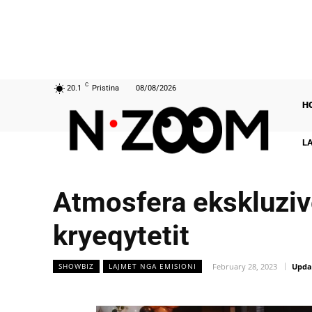
C
20.1
Pristina
08/08/2026
H
L
Atmosfera ekskluzive
kryeqytetit
February 28, 2023
Upda
SHOWBIZ
LAJMET NGA EMISIONI