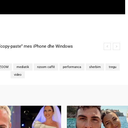
na martohen këtë të shtunë, zbulohen detajet
n'ZOOM
mediatik
nzoom caffé
performanca
sherbim
tregu
video