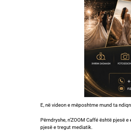
E, në videon e mëposhtme mund ta ndiqni 
Përndryshe, n’ZOOM Caffé është pjesë e e
pjesë e tregut mediatik.