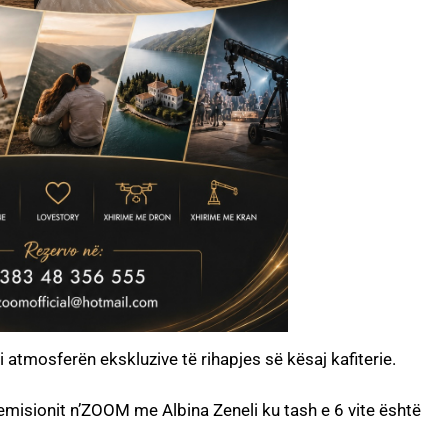
atmosferën ekskluzive të rihapjes së kësaj kafiterie.
misionit n’ZOOM me Albina Zeneli ku tash e 6 vite është