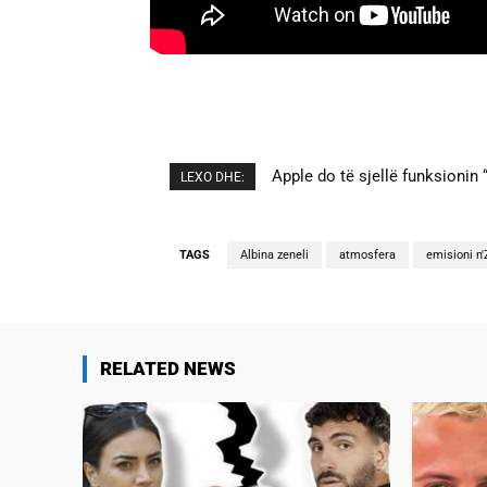
Cristiano Ronaldo dhe Georgi
LEXO DHE:
TAGS
Albina zeneli
atmosfera
emisioni 
RELATED NEWS