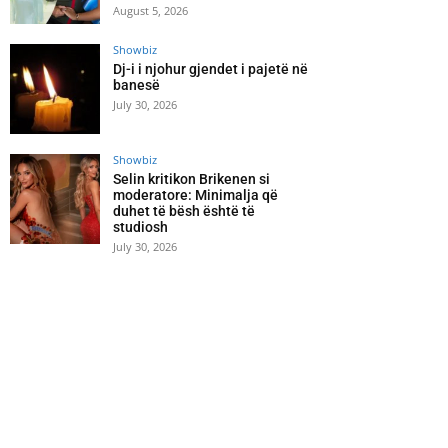
August 5, 2026
Showbiz
Dj-i i njohur gjendet i pajetë në
banesë
July 30, 2026
Showbiz
Selin kritikon Brikenen si
moderatore: Minimalja që
duhet të bësh është të
studiosh
July 30, 2026