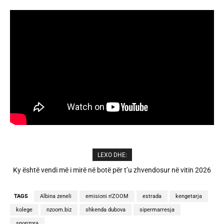
LEXO DHE:
A është prishur miqësia mes Selin dhe Kristit? Veprimi i fundit i ish-
banorëve të Big Brother VIP 5
TAGS
Albina zeneli
emisioni n'ZOOM
estrada
kengetarja
kolege
nzoom.biz
shkenda dubova
sipermarresja
sponzora