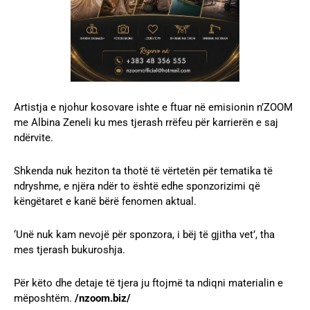
Artistja e njohur kosovare ishte e ftuar në emisionin n’ZOOM
me Albina Zeneli ku mes tjerash rrëfeu për karrierën e saj
ndërvite.
Shkenda nuk heziton ta thotë të vërtetën për tematika të
ndryshme, e njëra ndër to është edhe sponzorizimi që
këngëtaret e kanë bërë fenomen aktual.
‘Unë nuk kam nevojë për sponzora, i bëj të gjitha vet’, tha
mes tjerash bukuroshja.
Për këto dhe detaje të tjera ju ftojmë ta ndiqni materialin e
mëposhtëm.
/nzoom.biz/