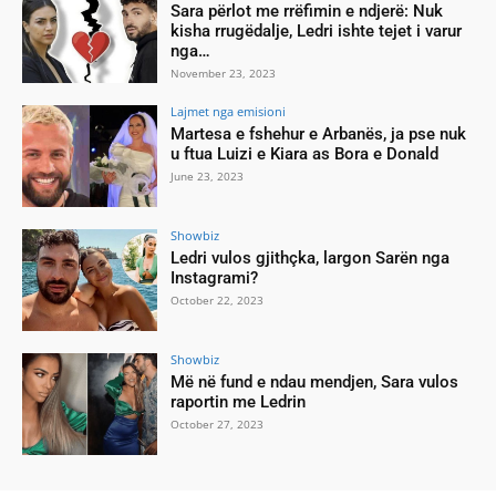
Sara përlot me rrëfimin e ndjerë: Nuk
kisha rrugëdalje, Ledri ishte tejet i varur
nga…
November 23, 2023
Lajmet nga emisioni
Martesa e fshehur e Arbanës, ja pse nuk
u ftua Luizi e Kiara as Bora e Donald
June 23, 2023
Showbiz
Ledri vulos gjithçka, largon Sarën nga
Instagrami?
October 22, 2023
Showbiz
Më në fund e ndau mendjen, Sara vulos
raportin me Ledrin
October 27, 2023