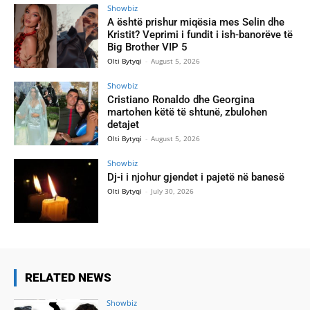
Showbiz
A është prishur miqësia mes Selin dhe
Kristit? Veprimi i fundit i ish-banorëve të
Big Brother VIP 5
Olti Bytyqi
-
August 5, 2026
Showbiz
Cristiano Ronaldo dhe Georgina
martohen këtë të shtunë, zbulohen
detajet
Olti Bytyqi
-
August 5, 2026
Showbiz
Dj-i i njohur gjendet i pajetë në banesë
Olti Bytyqi
-
July 30, 2026
RELATED NEWS
Showbiz