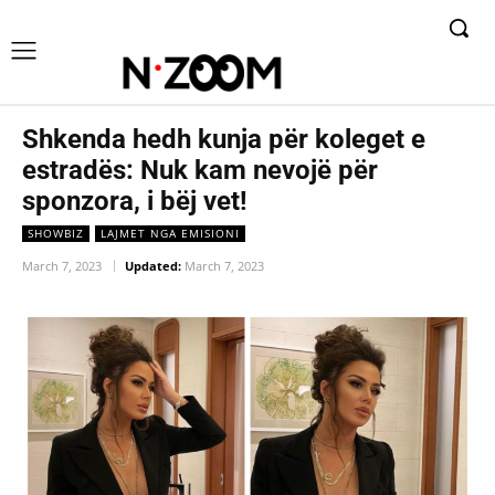
Shkenda hedh kunja për koleget e
estradës: Nuk kam nevojë për
sponzora, i bëj vet!
SHOWBIZ
LAJMET NGA EMISIONI
March 7, 2023
Updated:
March 7, 2023