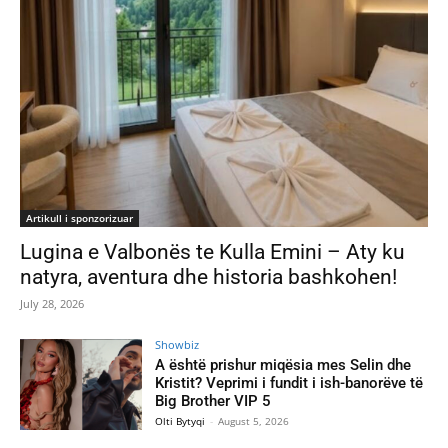
Artikull i sponzorizuar
Lugina e Valbonës te Kulla Emini – Aty ku
natyra, aventura dhe historia bashkohen!
July 28, 2026
Showbiz
A është prishur miqësia mes Selin dhe
Kristit? Veprimi i fundit i ish-banorëve të
Big Brother VIP 5
Olti Bytyqi
-
August 5, 2026