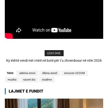
LEXO DHE:
A është prishur miqësia mes Selin dhe Kristit? Veprimi i fundit i ish-
banorëve të Big Brother VIP 5
TAGS
adelina emini
Albina zeneli
emisioni n'ZOOM
muzika
nzoom.biz
studime
LAJMET E FUNDIT