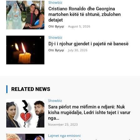
Showbiz
Cristiano Ronaldo dhe Georgina
martohen këtë të shtunë, zbulohen
detajet
Olti Bytyqi
-
August 5, 2026
Showbiz
Dj-i i njohur gjendet i pajetë në banesë
Olti Bytyqi
-
July 30, 2026
RELATED NEWS
Showbiz
Sara përlot me rrëfimin e ndjerë: Nuk
kisha rrugëdalje, Ledri ishte tejet i varur
nga…
November 23, 2023
Lajmet nga emisioni