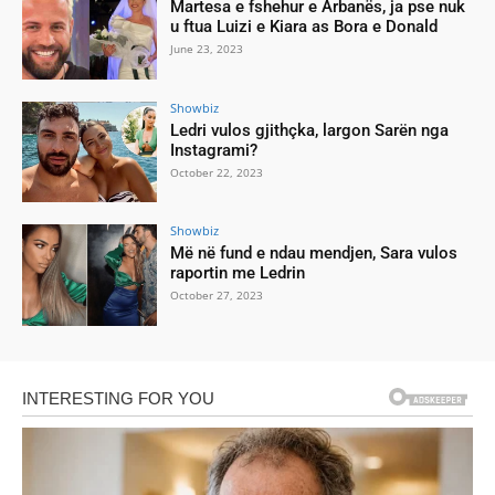
Martesa e fshehur e Arbanës, ja pse nuk
u ftua Luizi e Kiara as Bora e Donald
June 23, 2023
Showbiz
Ledri vulos gjithçka, largon Sarën nga
Instagrami?
October 22, 2023
Showbiz
Më në fund e ndau mendjen, Sara vulos
raportin me Ledrin
October 27, 2023