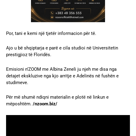
Por, tani e kemi një tjetër informacion për të.
Ajo u bë shqiptarja e parë e cila studioi në Universitetin
prestigjioz të Floridës.
Emisioni n’ZOOM me Albina Zeneli ju njeh me disa nga
detajet ekskluzive nga kjo arritje e Adelinës në fushën e
studimeve.
Për më shumë ndiqni materialin e plotë në linkun e
mëposhtëm.
/nzoom.biz/