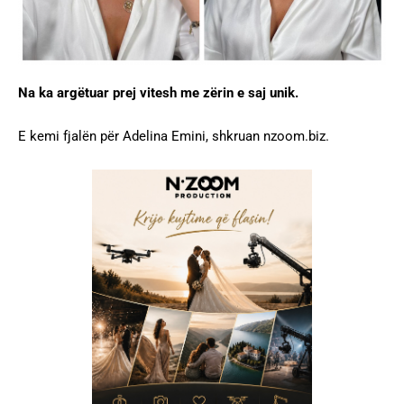
Na ka argëtuar prej vitesh me zërin e saj unik.
E kemi fjalën për Adelina Emini, shkruan nzoom.biz.