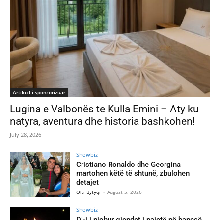
Artikull i sponzorizuar
Lugina e Valbonës te Kulla Emini – Aty ku
natyra, aventura dhe historia bashkohen!
July 28, 2026
Showbiz
Cristiano Ronaldo dhe Georgina
martohen këtë të shtunë, zbulohen
detajet
Olti Bytyqi
-
August 5, 2026
Showbiz
Dj-i i njohur gjendet i pajetë në banesë