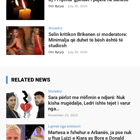
Olti Bytyqi
-
July 30, 2026
Showbiz
Selin kritikon Brikenen si moderatore:
Minimalja që duhet të bësh është të
studiosh
Olti Bytyqi
-
July 30, 2026
RELATED NEWS
Showbiz
Sara përlot me rrëfimin e ndjerë: Nuk
kisha rrugëdalje, Ledri ishte tejet i varur
nga…
November 23, 2023
Lajmet nga emisioni
Martesa e fshehur e Arbanës, ja pse nuk
u ftua Luizi e Kiara as Bora e Donald