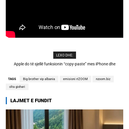
LEXO DHE:
Cristiano Ronaldo dhe Georgina martohen këtë të shtunë,
zbulohen detajet
TAGS
Big brother vip albania
emisioni n'ZOOM
nzoom.biz
olta gixhari
LAJMET E FUNDIT