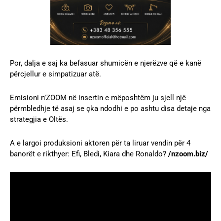
Por, dalja e saj ka befasuar shumicën e njerëzve që e kanë
përcjellur e simpatizuar atë.
Emisioni n’ZOOM në insertin e mëposhtëm ju sjell një
përmbledhje të asaj se çka ndodhi e po ashtu disa detaje nga
strategjia e Oltës.
A e largoi produksioni aktoren për ta liruar vendin për 4
banorët e rikthyer: Efi, Bledi, Kiara dhe Ronaldo?
/nzoom.biz/