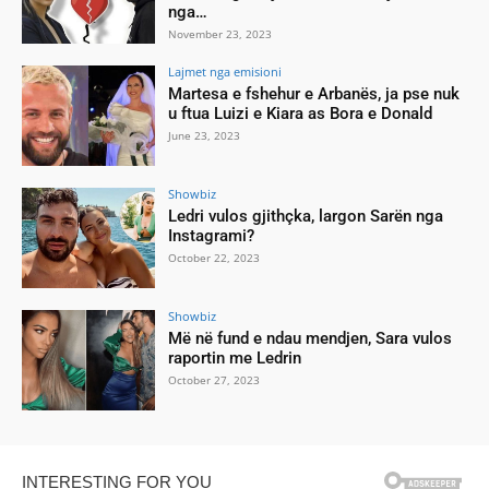
nga…
November 23, 2023
Lajmet nga emisioni
Martesa e fshehur e Arbanës, ja pse nuk
u ftua Luizi e Kiara as Bora e Donald
June 23, 2023
Showbiz
Ledri vulos gjithçka, largon Sarën nga
Instagrami?
October 22, 2023
Showbiz
Më në fund e ndau mendjen, Sara vulos
raportin me Ledrin
October 27, 2023