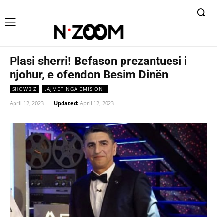
Plasi sherri! Befason prezantuesi i
njohur, e ofendon Besim Dinën
SHOWBIZ
LAJMET NGA EMISIONI
April 12, 2023
Updated:
April 12, 2023