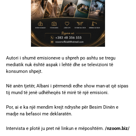
Autori i shumë emisioneve u shpreh po ashtu se tregu
mediatik nuk është aspak i lehtë dhe se televizioni të
konsumon shpejt.
Në anën tjetër, Albani i përmendi edhe show man-at që sipas
tij mund të jenë udhëheqës të mirë të një emisioni.
Por, ai e ka një mendim krejt ndryshe për Besim Dinën e
madje na befasoi me deklaratën.
Intervista e plotë ju pret në linkun e mëposhtëm.
/nzoom.biz/