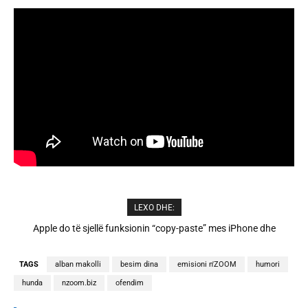
LEXO DHE:
Cristiano Ronaldo dhe Georgina martohen këtë të shtunë,
zbulohen detajet
TAGS
alban makolli
besim dina
emisioni n'ZOOM
humori
hunda
nzoom.biz
ofendim