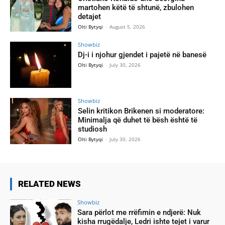
martohen këtë të shtunë, zbulohen
detajet
Olti Bytyqi
-
August 5, 2026
Showbiz
Dj-i i njohur gjendet i pajetë në banesë
Olti Bytyqi
-
July 30, 2026
Showbiz
Selin kritikon Brikenen si moderatore:
Minimalja që duhet të bësh është të
studiosh
Olti Bytyqi
-
July 30, 2026
RELATED NEWS
Showbiz
Sara përlot me rrëfimin e ndjerë: Nuk
kisha rrugëdalje, Ledri ishte tejet i varur