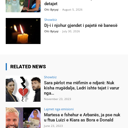
detajet
Olti Bytyqi
-
August 5, 2026
Showbiz
Dj-i i njohur gjendet i pajetë në banesë
Olti Bytyqi
-
July 30, 2026
RELATED NEWS
Showbiz
Sara përlot me rrëfimin e ndjerë: Nuk
kisha rrugëdalje, Ledri ishte tejet i varur
nga…
November 23, 2023
Lajmet nga emisioni
Martesa e fshehur e Arbanës, ja pse nuk
u ftua Luizi e Kiara as Bora e Donald
June 23, 2023