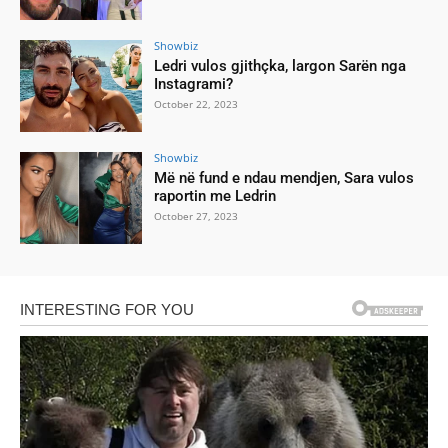
Showbiz
Ledri vulos gjithçka, largon Sarën nga
Instagrami?
October 22, 2023
Showbiz
Më në fund e ndau mendjen, Sara vulos
raportin me Ledrin
October 27, 2023