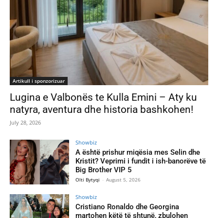
Artikull i sponzorizuar
Lugina e Valbonës te Kulla Emini – Aty ku
natyra, aventura dhe historia bashkohen!
July 28, 2026
Showbiz
A është prishur miqësia mes Selin dhe
Kristit? Veprimi i fundit i ish-banorëve të
Big Brother VIP 5
Olti Bytyqi
-
August 5, 2026
Showbiz
Cristiano Ronaldo dhe Georgina
martohen këtë të shtunë, zbulohen