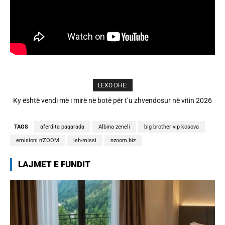
LEXO DHE:
A është prishur miqësia mes Selin dhe Kristit? Veprimi i fundit i ish-
banorëve të Big Brother VIP 5
TAGS
aferdita paqarada
Albina zeneli
big brother vip kosova
emisioni n'ZOOM
ish-missi
nzoom.biz
LAJMET E FUNDIT