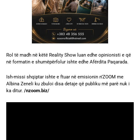
Rol të madh në këtë Reality Show luan edhe opinionisti e që
në formatin e shumëpërfolur ishte edhe Afërdita Paqarada.
Ish-missi shqiptar ishte e ftuar në emisionin n’ZOOM me
Albina Zeneli ku zbuloi disa detaje që publiku më parë nuk i
ka ditur.
/nzoom.biz/