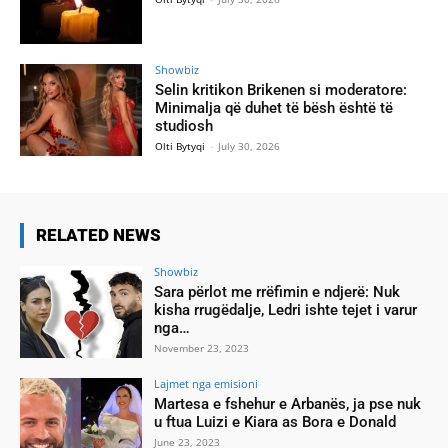
Showbiz
Selin kritikon Brikenen si moderatore:
Minimalja që duhet të bësh është të
studiosh
Olti Bytyqi
-
July 30, 2026
RELATED NEWS
Showbiz
Sara përlot me rrëfimin e ndjerë: Nuk
kisha rrugëdalje, Ledri ishte tejet i varur
nga…
November 23, 2023
Lajmet nga emisioni
Martesa e fshehur e Arbanës, ja pse nuk
u ftua Luizi e Kiara as Bora e Donald
June 23, 2023