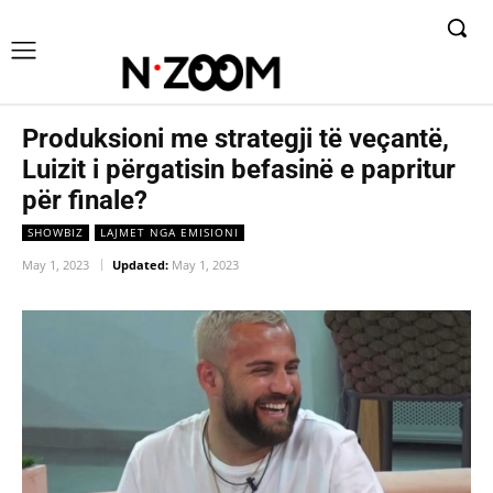
Produksioni me strategji të veçantë,
Luizit i përgatisin befasinë e papritur
për finale?
SHOWBIZ
LAJMET NGA EMISIONI
May 1, 2023
Updated:
May 1, 2023