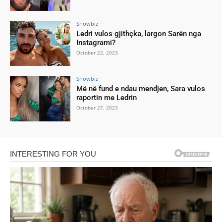
Showbiz
Ledri vulos gjithçka, largon Sarën nga
Instagrami?
October 22, 2023
Showbiz
Më në fund e ndau mendjen, Sara vulos
raportin me Ledrin
October 27, 2023