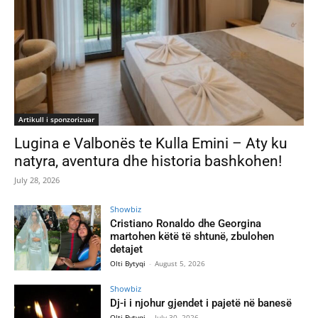
Artikull i sponzorizuar
Lugina e Valbonës te Kulla Emini – Aty ku
natyra, aventura dhe historia bashkohen!
July 28, 2026
Showbiz
Cristiano Ronaldo dhe Georgina
martohen këtë të shtunë, zbulohen
detajet
Olti Bytyqi
-
August 5, 2026
Showbiz
Dj-i i njohur gjendet i pajetë në banesë
Olti Bytyqi
-
July 30, 2026