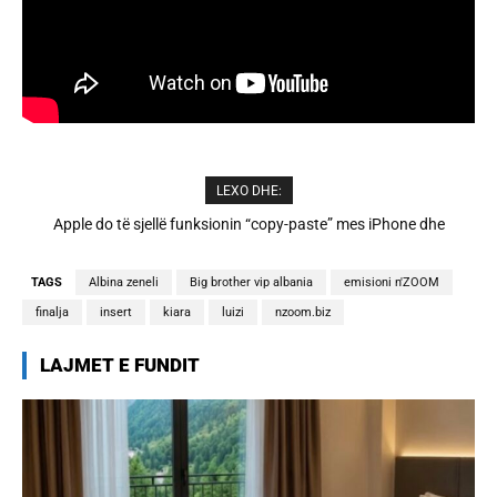
LEXO DHE:
Cristiano Ronaldo dhe Georgina martohen këtë të shtunë,
zbulohen detajet
TAGS
Albina zeneli
Big brother vip albania
emisioni n'ZOOM
finalja
insert
kiara
luizi
nzoom.biz
LAJMET E FUNDIT