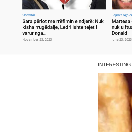
Showbiz
Lajmet nga e
Sara përlot me rrëfimin e ndjerë: Nuk
Martesa 
kisha rrugëdalje, Ledri ishte tejet i
nuk u ftu
varur nga…
Donald
November 23, 2023
June 23, 2023