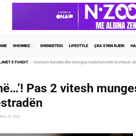
OME
SHOWBIZ
SHENDETESI
LIFESTYLE
ÇKA S’NIN NJERI
HA
AJMET E FUNDIT
Cristiano Ronaldo dhe Georgina martohen këtë të shtunë, zb
në…’! Pas 2 vitesh munge
estradën
May 24, 2023