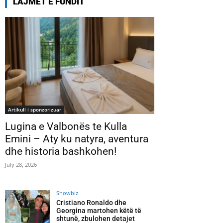
LAJMET E FUNDIT
Artikull i sponzorizuar
Lugina e Valbonës te Kulla
Emini – Aty ku natyra, aventura
dhe historia bashkohen!
July 28, 2026
Showbiz
Cristiano Ronaldo dhe
Georgina martohen këtë të
shtunë, zbulohen detajet