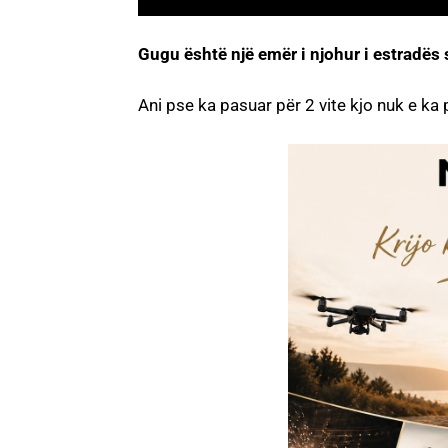
Gugu është një emër i njohur i estradës 
Ani pse ka pasuar për 2 vite kjo nuk e ka