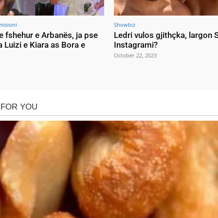
misioni
Showbiz
e fshehur e Arbanës, ja pse
Ledri vulos gjithçka, largon
a Luizi e Kiara as Bora e
Instagrami?
October 22, 2023