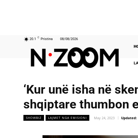
C
20.1
Pristina
08/08/2026
H
L
‘Kur unë isha në ske
shqiptare thumbon 
May 24, 2023
Updated:
SHOWBIZ
LAJMET NGA EMISIONI