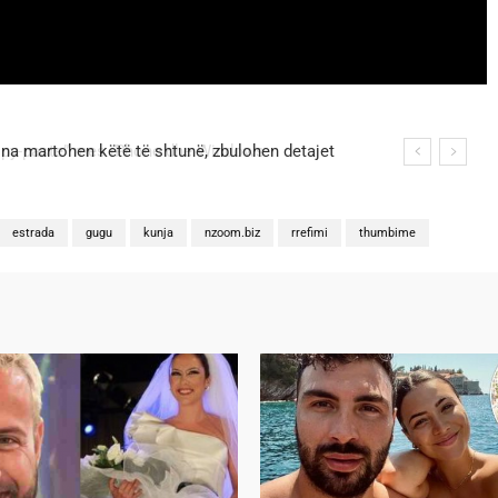
na martohen këtë të shtunë, zbulohen detajet
estrada
gugu
kunja
nzoom.biz
rrefimi
thumbime