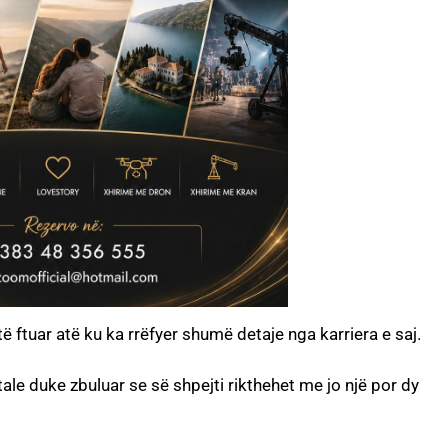
ë ftuar atë ku ka rrëfyer shumë detaje nga karriera e saj.
e duke zbuluar se së shpejti rikthehet me jo një por dy