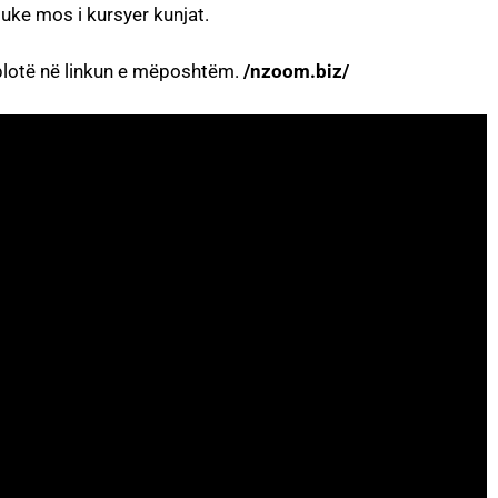
uke mos i kursyer kunjat.
e plotë në linkun e mëposhtëm.
/nzoom.biz/