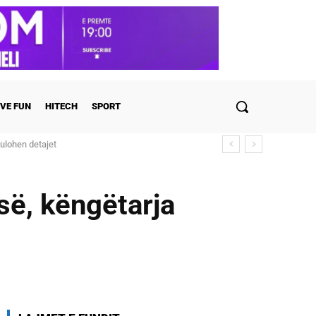
VE FUN
HITECH
SPORT
ulohen detajet
së, këngëtarja