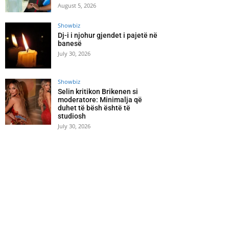
August 5, 2026
Showbiz
Dj-i i njohur gjendet i pajetë në
banesë
July 30, 2026
Showbiz
Selin kritikon Brikenen si
moderatore: Minimalja që
duhet të bësh është të
studiosh
July 30, 2026