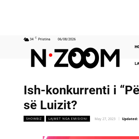
C
34
Pristina
06/08/2026
H
L
Ish-konkurrenti i “P
së Luizit?
May 27, 2023
Updated:
SHOWBIZ
LAJMET NGA EMISIONI