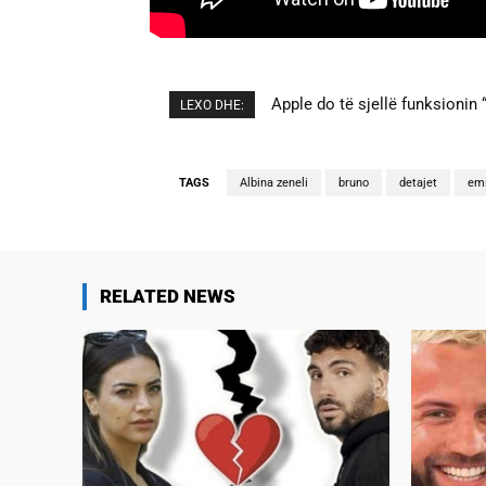
Apple do të sjellë funksionin 
Cristiano Ronaldo dhe Georgi
LEXO DHE:
TAGS
Albina zeneli
bruno
detajet
emi
RELATED NEWS