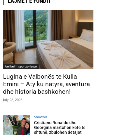
LAJMET E FUNDIT
Artikull i sponzorizuar
Lugina e Valbonës te Kulla
Emini – Aty ku natyra, aventura
dhe historia bashkohen!
July 28, 2026
Showbiz
Cristiano Ronaldo dhe
Georgina martohen këtë të
shtunë, zbulohen detajet