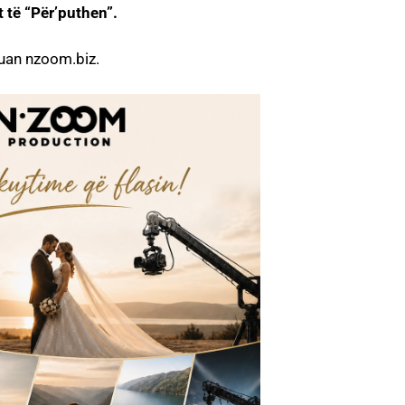
t të “Për’puthen”.
ruan nzoom.biz.