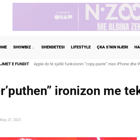
OME
SHOWBIZ
SHENDETESI
LIFESTYLE
ÇKA S’NIN NJERI
HA
AJMET E FUNDIT
Apple do të sjellë funksionin “copy-paste” mes iPhone dhe Wi
Cristiano Ronaldo dhe Georgina martohen këtë të shtunë, zb
ër’puthen” ironizon me te
May 27, 2023