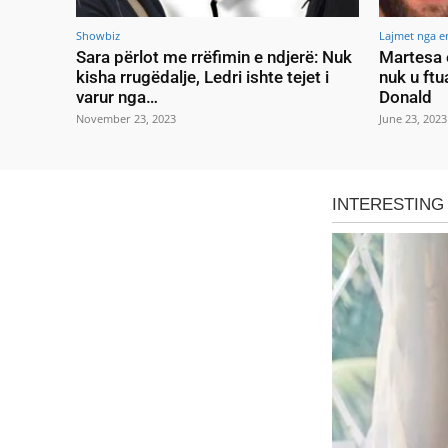
Showbiz
Lajmet nga e
Sara përlot me rrëfimin e ndjerë: Nuk
Martesa 
kisha rrugëdalje, Ledri ishte tejet i
nuk u ftu
varur nga…
Donald
November 23, 2023
June 23, 2023