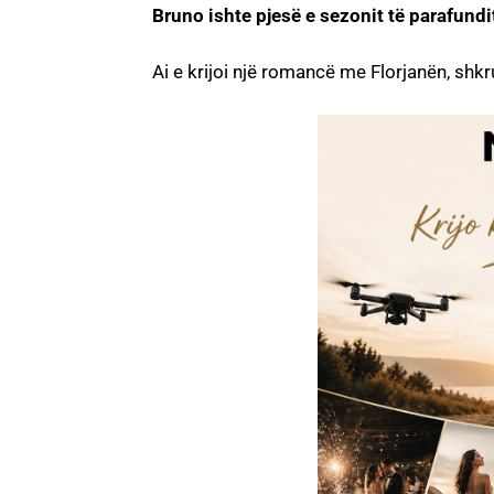
Bruno ishte pjesë e sezonit të parafundi
Ai e krijoi një romancë me Florjanën, shk