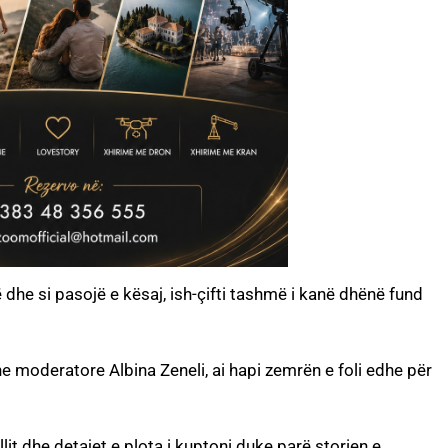
 dhe si pasojë e kësaj, ish-çifti tashmë i kanë dhënë fund
e moderatore Albina Zeneli, ai hapi zemrën e foli edhe për
jllit dhe detajet e plota i kuptoni duke parë storien e