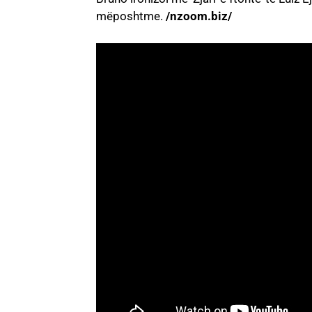
mëposhtme.
/nzoom.biz/