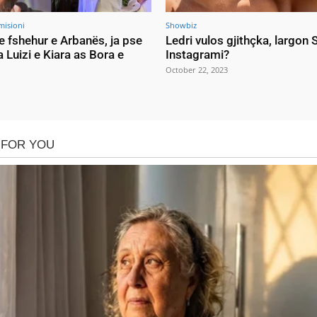
misioni
Showbiz
e fshehur e Arbanës, ja pse
Ledri vulos gjithçka, largon
a Luizi e Kiara as Bora e
Instagrami?
October 22, 2023