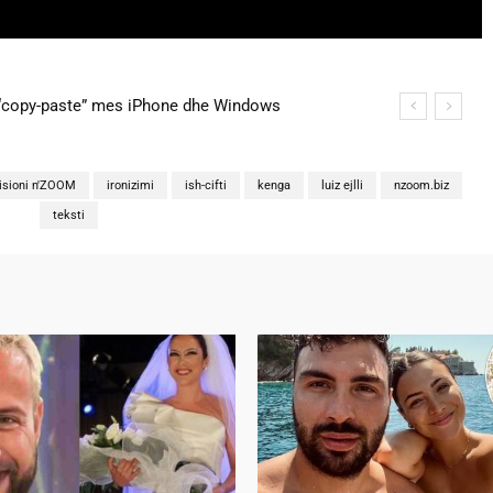
“copy-paste” mes iPhone dhe Windows
na martohen këtë të shtunë, zbulohen detajet
sioni n'ZOOM
ironizimi
ish-cifti
kenga
luiz ejlli
nzoom.biz
teksti