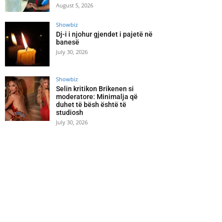
August 5, 2026
Showbiz
Dj-i i njohur gjendet i pajetë në
banesë
July 30, 2026
Showbiz
Selin kritikon Brikenen si
moderatore: Minimalja që
duhet të bësh është të
studiosh
July 30, 2026