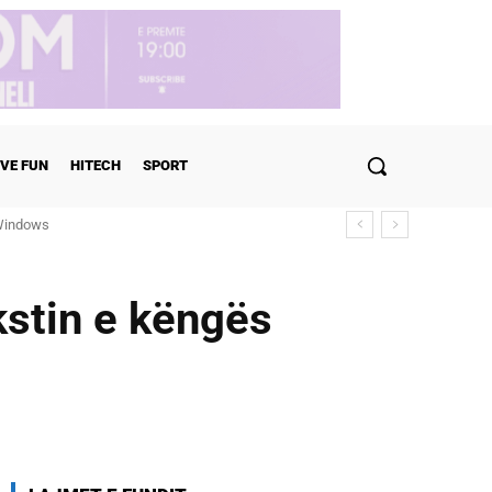
VE FUN
HITECH
SPORT
ndows
ulohen detajet
kstin e këngës