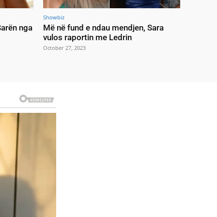
Showbiz
 Sarën nga
Më në fund e ndau mendjen, Sara
vulos raportin me Ledrin
October 27, 2023