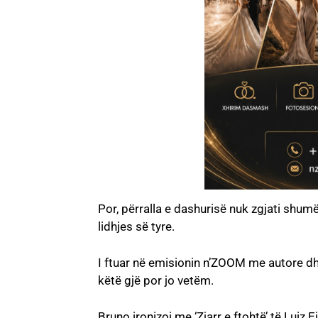
Por, përralla e dashurisë nuk zgjati shumë
lidhjes së tyre.
I ftuar në emisionin n’ZOOM me autore dh
këtë gjë por jo vetëm.
Bruno ironizoi me ‘Zjarr e ftohtë’ të Luiz E