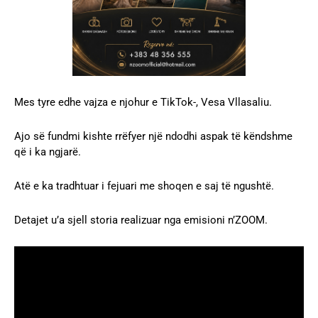
Mes tyre edhe vajza e njohur e TikTok-, Vesa Vllasaliu.
Ajo së fundmi kishte rrëfyer një ndodhi aspak të këndshme
që i ka ngjarë.
Atë e ka tradhtuar i fejuari me shoqen e saj të ngushtë.
Detajet u’a sjell storia realizuar nga emisioni n’ZOOM.