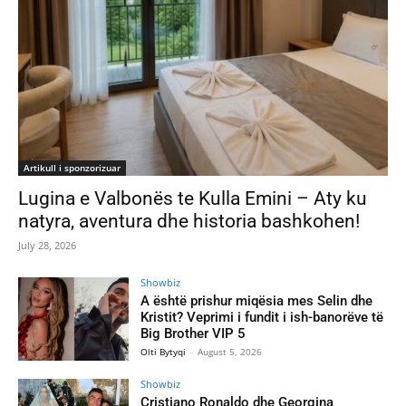
Artikull i sponzorizuar
Lugina e Valbonës te Kulla Emini – Aty ku
natyra, aventura dhe historia bashkohen!
July 28, 2026
Showbiz
A është prishur miqësia mes Selin dhe
Kristit? Veprimi i fundit i ish-banorëve të
Big Brother VIP 5
Olti Bytyqi
-
August 5, 2026
Showbiz
Cristiano Ronaldo dhe Georgina