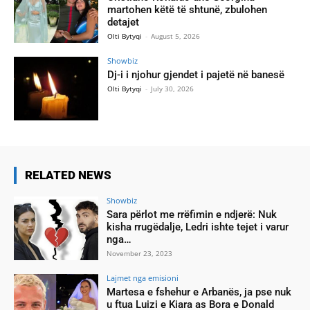
martohen këtë të shtunë, zbulohen
detajet
Olti Bytyqi
-
August 5, 2026
Showbiz
Dj-i i njohur gjendet i pajetë në banesë
Olti Bytyqi
-
July 30, 2026
RELATED NEWS
Showbiz
Sara përlot me rrëfimin e ndjerë: Nuk
kisha rrugëdalje, Ledri ishte tejet i varur
nga…
November 23, 2023
Lajmet nga emisioni
Martesa e fshehur e Arbanës, ja pse nuk
u ftua Luizi e Kiara as Bora e Donald