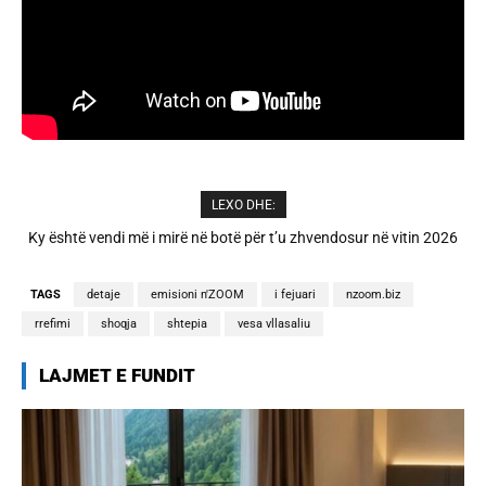
LEXO DHE:
A është prishur miqësia mes Selin dhe Kristit? Veprimi i fundit i ish-
banorëve të Big Brother VIP 5
TAGS
detaje
emisioni n'ZOOM
i fejuari
nzoom.biz
rrefimi
shoqja
shtepia
vesa vllasaliu
LAJMET E FUNDIT