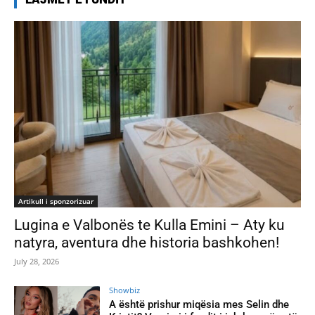
Artikull i sponzorizuar
Lugina e Valbonës te Kulla Emini – Aty ku
natyra, aventura dhe historia bashkohen!
July 28, 2026
Showbiz
A është prishur miqësia mes Selin dhe