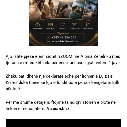
Ajo ishte pjesë e emisionit n’ZOOM me Albina Zeneli ku mes
tjerash e rrëfeu këtë eksperiencë, ani pse zgjati vetëm 1 javë.
Zhaku pati dhënë një deklaratë edhe për lidhjen e Luizit e
Kiarës duke thënë se kjo e fundit po e përdor këngëtarin Ejlli
për lojë.
Për më shumë detaje ju ftojmë ta ndiqni storien e plotë në
linkun e mëposhtëm.
/nzoom.biz/