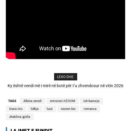
LEXO DHE:
A është prishur miqësia mes Selin dhe Kristit? Veprimi i fundit i ish-
banorëve të Big Brother VIP 5
TAGS
Albina zeneli
emisioni n'ZOOM
ish-banorja
kiara tito
lidhja
luizi
nzoom.biz
romanca
zhaklina gjolla
LAJMET E FUNDIT