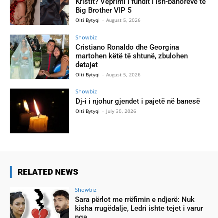
Kristit? Veprimi i fundit i ish-banorëve të
Big Brother VIP 5
Olti Bytyqi
-
August 5, 2026
Showbiz
Cristiano Ronaldo dhe Georgina
martohen këtë të shtunë, zbulohen
detajet
Olti Bytyqi
-
August 5, 2026
Showbiz
Dj-i i njohur gjendet i pajetë në banesë
Olti Bytyqi
-
July 30, 2026
RELATED NEWS
Showbiz
Sara përlot me rrëfimin e ndjerë: Nuk
kisha rrugëdalje, Ledri ishte tejet i varur
nga…