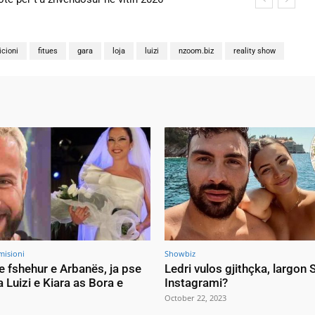
icioni
fitues
gara
loja
luizi
nzoom.biz
reality show
misioni
Showbiz
e fshehur e Arbanës, ja pse
Ledri vulos gjithçka, largon
a Luizi e Kiara as Bora e
Instagrami?
October 22, 2023