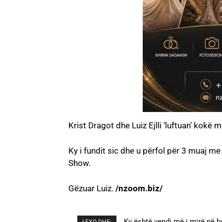
Krist Dragot dhe Luiz Ejlli ‘luftuan’ kokë
Ky i fundit sic dhe u përfol për 3 muaj me 
Show.
Gëzuar Luiz.
/nzoom.biz/
Ky është vendi më i mirë në b