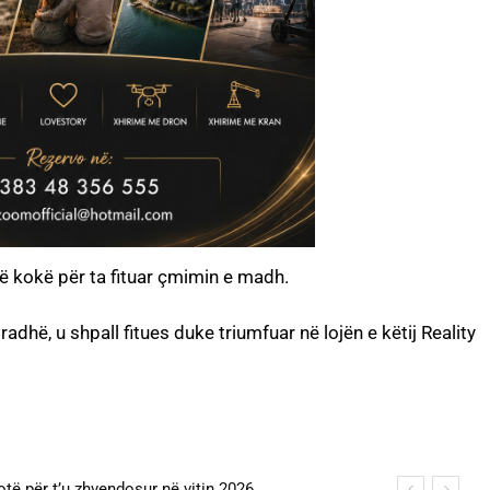
 më kokë për ta fituar çmimin e madh.
radhë, u shpall fitues duke triumfuar në lojën e këtij Reality
otë për t’u zhvendosur në vitin 2026