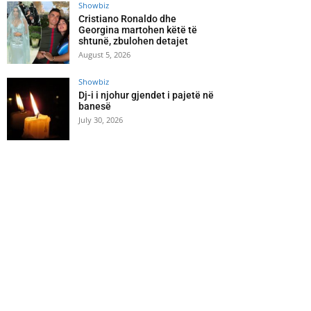
Showbiz
Cristiano Ronaldo dhe
Georgina martohen këtë të
shtunë, zbulohen detajet
August 5, 2026
Showbiz
Dj-i i njohur gjendet i pajetë në
banesë
July 30, 2026