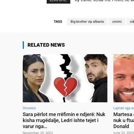
LEXO DHE:
TAGS
Big brother vip albania
cmimi
ed
RELATED NEWS
Showbiz
Lajmet nga e
Sara përlot me rrëfimin e ndjerë: Nuk
Martesa 
kisha rrugëdalje, Ledri ishte tejet i
nuk u ftu
varur nga…
Donald
November 23, 2023
June 23, 2023