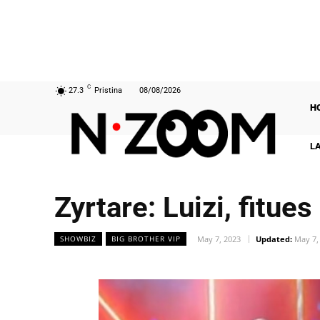
C
27.3
Pristina
08/08/2026
H
L
Zyrtare: Luizi, fitues
May 7, 2023
Updated:
May 7,
SHOWBIZ
BIG BROTHER VIP