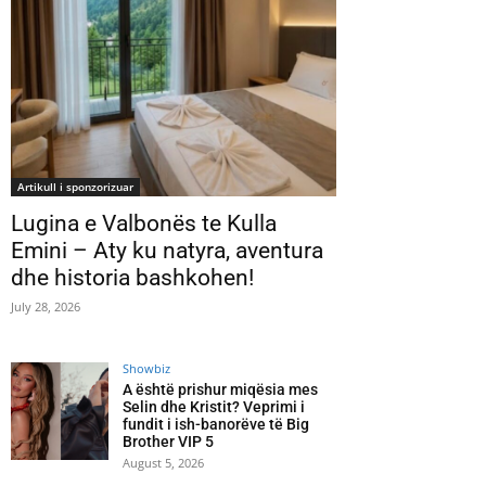
Artikull i sponzorizuar
Lugina e Valbonës te Kulla
Emini – Aty ku natyra, aventura
dhe historia bashkohen!
July 28, 2026
Showbiz
A është prishur miqësia mes
Selin dhe Kristit? Veprimi i
fundit i ish-banorëve të Big
Brother VIP 5
August 5, 2026