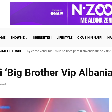
OME
SHOWBIZ
SHENDETESI
LIFESTYLE
ÇKA S’NIN NJERI
HA
AJMET E FUNDIT
Ky është vendi më i mirë në botë për t’u zhvendosur në vitin 
 i ‘Big Brother Vip Albania
 2023